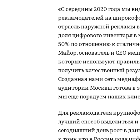
«С середины 2020 года мы вид
рекламодателей на широкофо
отрасль наружной рекламы ве
доля цифрового инвентаря в 
50% по отношению к статичн
Майор, основатель и CЕО мед
которые используют правиль
получить качественный резул
Созданная нами сеть медиаф
аудитории Москвы готова в э
мы еще порадуем наших клие
Для рекламодателя крупноф
лучший способ выделиться и 
сегодняшний день рост в да
к тому, что в России доля ц