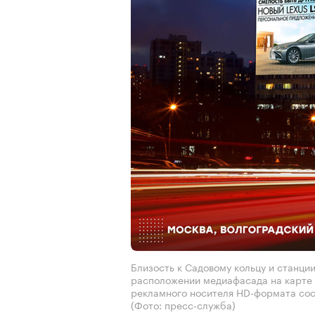
Близость к Садовому кольцу и станци
расположении медиафасада на карте 
рекламного носителя HD-формата сост
(Фото: пресс-служба)