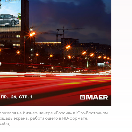
ожился на бизнес-центре «Россия» в Юго-Восточном
ощадь экрана, работающего в HD-формате,
ужба)