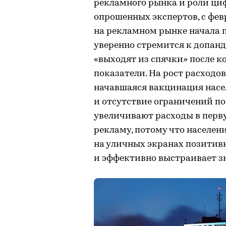
рекламного рынка и роли ц
опрошенных экспертов, с фев
на рекламном рынке начала п
уверенно стремится к допан
«выходят из спячки» после к
показатели. На рост расходо
начавшаяся вакцинация насе
и отсутствие ограничений п
увеличивают расходы в перв
рекламу, потому что населени
на уличных экранах позитив
и эффективно выстраивает зн