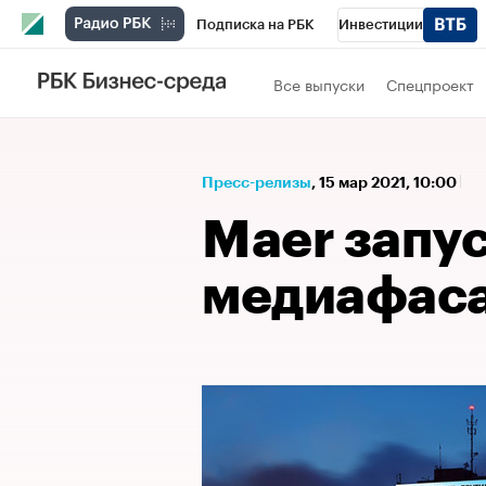
Подписка на РБК
Инвестиции
Спорт
Школа управления РБК
РБК 
Все выпуски
Спецпроект
Стиль
Крипто
РБК Бизнес-среда
Спецпроекты СПб
Конференции СПб
Пресс-релизы
⁠,
15 мар 2021, 10:00
Технологии и медиа
Финансы
Рыно
Maer запу
медиафаса