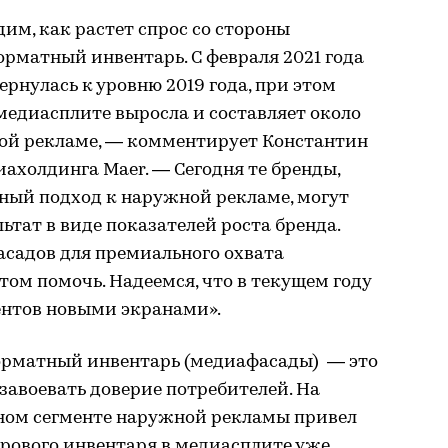
им, как растет спрос со стороны
рматный инвентарь. С февраля 2021 года
рнулась к уровню 2019 года, при этом
медиасплите выросла и составляет около
ой рекламе, — комментирует Константин
иахолдинга Maer. — Сегодня те бренды,
ный подход к наружной рекламе, могут
ьтат в виде показателей роста бренда.
асадов для премиального охвата
том помочь. Надеемся, что в текущем году
нтов новыми экранами».
орматный инвентарь (медиафасады) — это
завоевать доверие потребителей. На
нном сегменте наружной рекламы привел
ифрового инвентаря в медиасплите уже