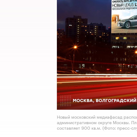
Новый московский медиафасад распол
административном округе Москвы. Пл
составляет 900 кв.м.
(Фото: пресс-сл