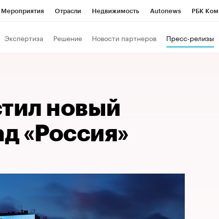
Мероприятия
Отрасли
Недвижимость
Autonews
РБК Ком
Образование
РБК Курсы
РБК Life
Тренды
Визионеры
Н
Экспертиза
Решение
Новости партнеров
Пресс-релизы
Дискуссионный клуб
Исследования
Кредитные рейтинги
Фр
Спецпроекты
Проверка контрагентов
Политика
Экономи
к наличной валюты
стил новый
д «Россия»