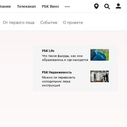
...
пании
Телеканал
РБК Вино
ациональные проекты
Город
От первого лица
Событие
О проекте
аншизы
Газета
ка
Бизнес
РБК Life
Что такое фьорды, как они
образовались и где находятся
РБК Недвижимость
Можно ли перевозить
холодильник лежа:
инструкция