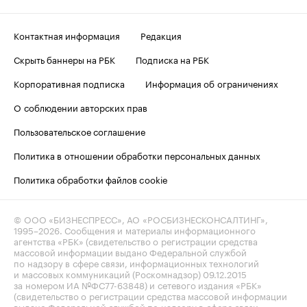
Контактная информация
Редакция
Скрыть баннеры на РБК
Подписка на РБК
Корпоративная подписка
Информация об ограничениях
О соблюдении авторских прав
Пользовательское соглашение
Политика в отношении обработки персональных данных
Политика обработки файлов cookie
© ООО «БИЗНЕСПРЕСС», АО «РОСБИЗНЕСКОНСАЛТИНГ»,
1995–2026
. Сообщения и материалы информационного
агентства «РБК» (свидетельство о регистрации средства
массовой информации выдано Федеральной службой
по надзору в сфере связи, информационных технологий
и массовых коммуникаций (Роскомнадзор) 09.12.2015
за номером ИА №ФС77-63848) и сетевого издания «РБК»
(свидетельство о регистрации средства массовой информации
выдано Федеральной службой по надзору в сфере связи,