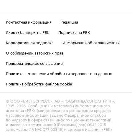
Контактная информация
Редакция
Скрыть баннеры на РБК
Подписка на РБК
Корпоративная подписка
Информация об ограничениях
О соблюдении авторских прав
Пользовательское соглашение
Политика в отношении обработки персональных данных
Политика обработки файлов cookie
© ООО «БИЗНЕСПРЕСС», АО «РОСБИЗНЕСКОНСАЛТИНГ»,
1995–2026
. Сообщения и материалы информационного
агентства «РБК» (свидетельство о регистрации средства
массовой информации выдано Федеральной службой
по надзору в сфере связи, информационных технологий
и массовых коммуникаций (Роскомнадзор) 09.12.2015
за номером ИА №ФС77-63848) и сетевого издания «РБК»