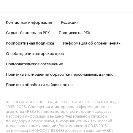
Контактная информация
Редакция
Скрыть баннеры на РБК
Подписка на РБК
Корпоративная подписка
Информация об ограничениях
О соблюдении авторских прав
Пользовательское соглашение
Политика в отношении обработки персональных данных
Политика обработки файлов cookie
© ООО «БИЗНЕСПРЕСС», АО «РОСБИЗНЕСКОНСАЛТИНГ»,
1995–2026
. Сообщения и материалы информационного
агентства «РБК» (свидетельство о регистрации средства
массовой информации выдано Федеральной службой
по надзору в сфере связи, информационных технологий
и массовых коммуникаций (Роскомнадзор) 09.12.2015
за номером ИА №ФС77-63848) и сетевого издания «РБК»