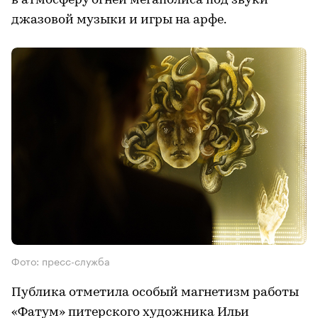
в атмосферу огней мегаполиса под звуки
джазовой музыки и игры на арфе.
Фото: пресс-служба
Публика отметила особый магнетизм работы
«Фатум» питерского художника Ильи