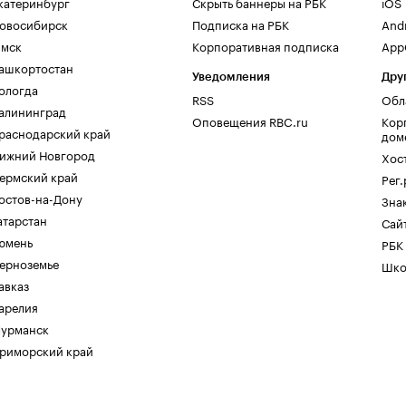
катеринбург
Скрыть баннеры на РБК
iOS
овосибирск
Подписка на РБК
And
мск
Корпоративная подписка
AppG
ашкортостан
Уведомления
Дру
ологда
RSS
Обл
алининград
Оповещения RBC.ru
Кор
раснодарский край
дом
ижний Новгород
Хос
ермский край
Рег
остов-на-Дону
Зна
атарстан
Сайт
юмень
РБК
ерноземье
Шко
авказ
арелия
урманск
риморский край