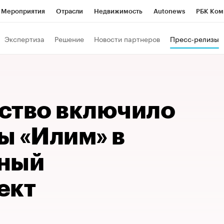
Мероприятия
Отрасли
Недвижимость
Autonews
РБК Ком
Образование
РБК Курсы
РБК Life
Тренды
Визионеры
Н
Экспертиза
Решение
Новости партнеров
Пресс-релизы
Дискуссионный клуб
Исследования
Кредитные рейтинги
Фр
Спецпроекты
Проверка контрагентов
Политика
Экономи
к наличной валюты
ство включило
ы «Илим» в
тный
кт​