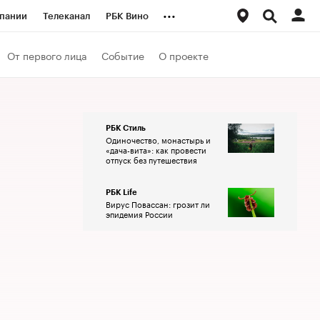
...
пании
Телеканал
РБК Вино
ациональные проекты
Город
От первого лица
Событие
О проекте
аншизы
Газета
ка
Бизнес
РБК Стиль
Одиночество, монастырь и
«дача-вита»: как провести
отпуск без путешествия
РБК Life
Вирус Повассан: грозит ли
эпидемия России