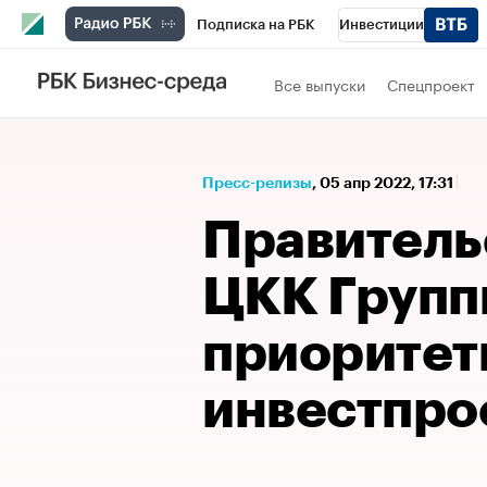
Подписка на РБК
Инвестиции
Спорт
Школа управления РБК
РБК 
Все выпуски
Спецпроект
Стиль
Крипто
РБК Бизнес-среда
Спецпроекты СПб
Конференции СПб
Пресс-релизы
⁠,
05 апр 2022, 17:31
Технологии и медиа
Финансы
Рыно
Правитель
ЦКК Групп
приорите
инвестпрое