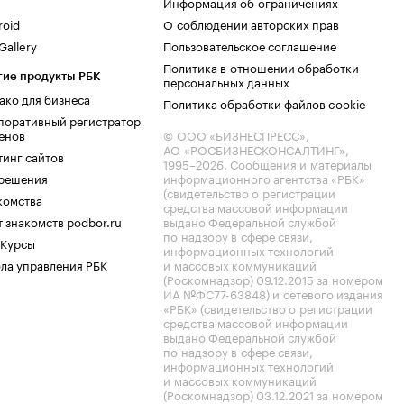
Информация об ограничениях
roid
О соблюдении авторских прав
allery
Пользовательское соглашение
Политика в отношении обработки
гие продукты РБК
персональных данных
ако для бизнеса
Политика обработки файлов cookie
поративный регистратор
енов
© ООО «БИЗНЕСПРЕСС»,
АО «РОСБИЗНЕСКОНСАЛТИНГ»,
тинг сайтов
1995–2026
. Сообщения и материалы
.решения
информационного агентства «РБК»
(свидетельство о регистрации
комства
средства массовой информации
 знакомств podbor.ru
выдано Федеральной службой
по надзору в сфере связи,
 Курсы
информационных технологий
ла управления РБК
и массовых коммуникаций
(Роскомнадзор) 09.12.2015 за номером
ИА №ФС77-63848) и сетевого издания
«РБК» (свидетельство о регистрации
средства массовой информации
выдано Федеральной службой
по надзору в сфере связи,
информационных технологий
и массовых коммуникаций
(Роскомнадзор) 03.12.2021 за номером