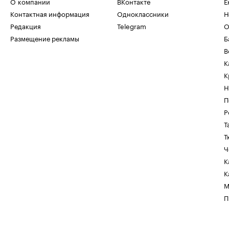
О компании
ВКонтакте
Е
Контактная информация
Одноклассники
Н
Редакция
Telegram
О
Размещение рекламы
Б
В
К
К
Н
П
Р
Т
Т
Ч
К
К
М
П