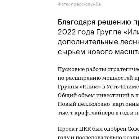
Фото: пресс-служба
Благодаря решению пр
2022 года Группе «Ил
дополнительные лесн
сырьем нового масшт
Пусковые работы стратегиче
по расширению мощностей п
Группы «Илим» в Усть-Илимск
Общий объем инвестиций в пр
Новый целлюлозно-картонны
тыс. т крафтлайнера в год и
Проект ЦКК был одобрен Сов
году и последовательно реал