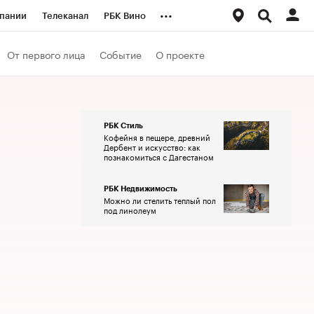
...
пании
Телеканал
РБК Вино
ациональные проекты
Город
От первого лица
Событие
О проекте
аншизы
Газета
ка
Бизнес
РБК Стиль
Кофейня в пещере, древний
Дербент и искусство: как
познакомиться с Дагестаном
РБК Недвижимость
Можно ли стелить теплый пол
под линолеум