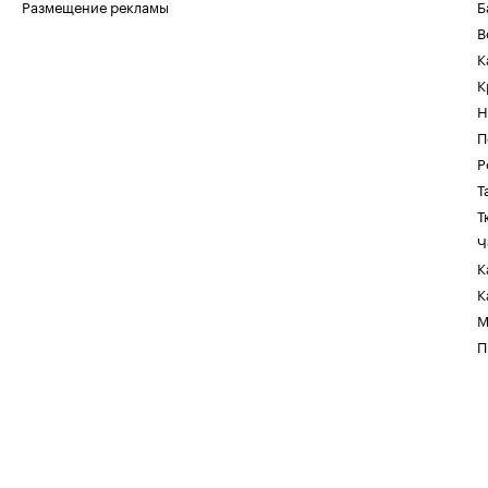
Размещение рекламы
Б
В
К
К
Н
П
Р
Т
Т
Ч
К
К
М
П