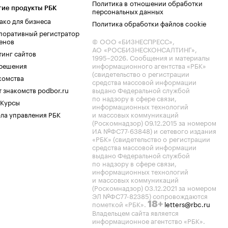
Политика в отношении обработки
гие продукты РБК
персональных данных
ако для бизнеса
Политика обработки файлов cookie
поративный регистратор
енов
© ООО «БИЗНЕСПРЕСС»,
АО «РОСБИЗНЕСКОНСАЛТИНГ»,
тинг сайтов
1995–2026
. Сообщения и материалы
.решения
информационного агентства «РБК»
(свидетельство о регистрации
комства
средства массовой информации
 знакомств podbor.ru
выдано Федеральной службой
по надзору в сфере связи,
 Курсы
информационных технологий
ла управления РБК
и массовых коммуникаций
(Роскомнадзор) 09.12.2015 за номером
ИА №ФС77-63848) и сетевого издания
«РБК» (свидетельство о регистрации
средства массовой информации
выдано Федеральной службой
по надзору в сфере связи,
информационных технологий
и массовых коммуникаций
(Роскомнадзор) 03.12.2021 за номером
ЭЛ №ФС77-82385) сопровождаются
пометкой «РБК».
letters@rbc.ru
18+
Владельцем сайта является
информационное агентство «РБК».