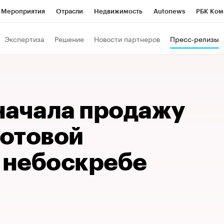
Мероприятия
Отрасли
Недвижимость
Autonews
РБК Ком
Образование
РБК Курсы
РБК Life
Тренды
Визионеры
Н
Экспертиза
Решение
Новости партнеров
Пресс-релизы
Дискуссионный клуб
Исследования
Кредитные рейтинги
Фр
Спецпроекты
Проверка контрагентов
Политика
Экономи
к наличной валюты
начала продажу
готовой
в небоскребе