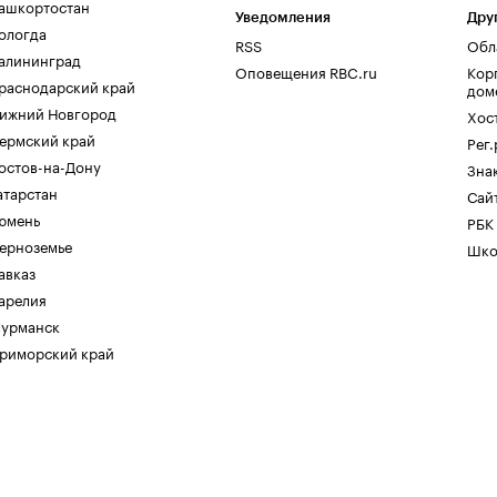
ашкортостан
Уведомления
Дру
ологда
RSS
Обл
алининград
Оповещения RBC.ru
Кор
раснодарский край
дом
ижний Новгород
Хос
ермский край
Рег
остов-на-Дону
Зна
атарстан
Сайт
юмень
РБК
ерноземье
Шко
авказ
арелия
урманск
риморский край