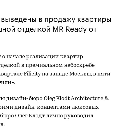
 выведены в продажу квартиры
шной отделкой MR Ready от
 о начале реализации квартир
делкой в премиальном небоскребе
артале Filicity на западе Москвы, в пяти
Фили».
 дизайн-бюро Oleg Klodt Architecture &
воими дизайн-концептами люксовых
а бюро Олег Клодт лично руководил
в.