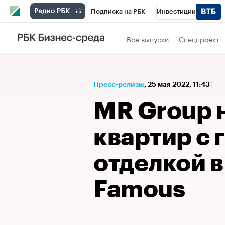
Подписка на РБК
Инвестиции
Спорт
Школа управления РБК
РБК 
Все выпуски
Спецпроект
Стиль
Крипто
РБК Бизнес-среда
Спецпроекты СПб
Конференции СПб
Пресс-релизы
⁠,
25 мая 2022, 11:43
Технологии и медиа
Финансы
Рыно
MR Group 
квартир c 
отделкой 
Famous