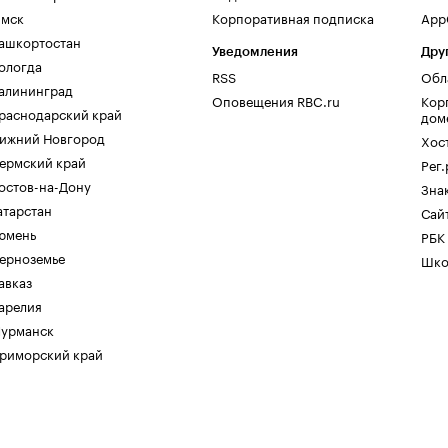
мск
Корпоративная подписка
AppG
ашкортостан
Уведомления
Дру
ологда
RSS
Обл
алининград
Оповещения RBC.ru
Кор
раснодарский край
дом
ижний Новгород
Хос
ермский край
Рег
остов-на-Дону
Зна
атарстан
Сайт
юмень
РБК
ерноземье
Шко
авказ
арелия
урманск
риморский край