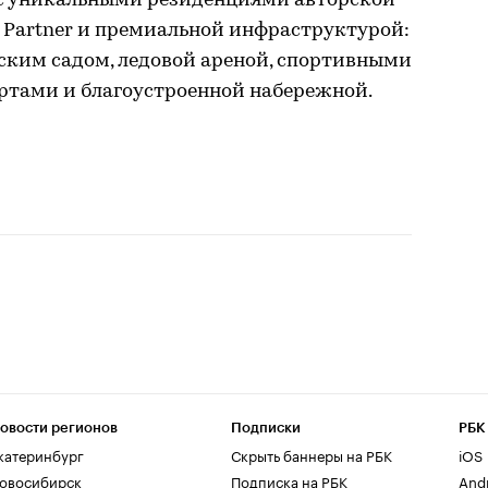
 с уникальными резиденциями авторской
d Partner и премиальной инфраструктурой:
ким садом, ледовой ареной, спортивными
тами и благоустроенной набережной.
овости регионов
Подписки
РБК
катеринбург
Скрыть баннеры на РБК
iOS
овосибирск
Подписка на РБК
And