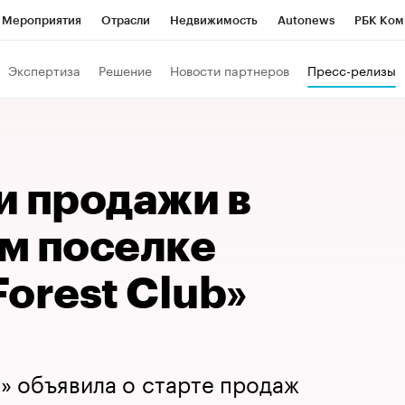
Мероприятия
Отрасли
Недвижимость
Autonews
РБК Ком
Образование
РБК Курсы
РБК Life
Тренды
Визионеры
Н
Экспертиза
Решение
Новости партнеров
Пресс-релизы
Дискуссионный клуб
Исследования
Кредитные рейтинги
Фр
Спецпроекты
Проверка контрагентов
Политика
Экономи
к наличной валюты
и продажи в
м поселке
orest Club»
» объявила о старте продаж