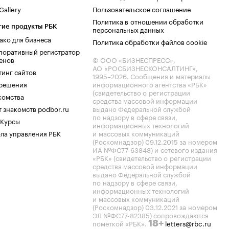
allery
Пользовательское соглашение
Политика в отношении обработки
гие продукты РБК
персональных данных
ако для бизнеса
Политика обработки файлов cookie
поративный регистратор
енов
© ООО «БИЗНЕСПРЕСС»,
АО «РОСБИЗНЕСКОНСАЛТИНГ»,
тинг сайтов
1995–2026
. Сообщения и материалы
.решения
информационного агентства «РБК»
(свидетельство о регистрации
комства
средства массовой информации
 знакомств podbor.ru
выдано Федеральной службой
по надзору в сфере связи,
 Курсы
информационных технологий
ла управления РБК
и массовых коммуникаций
(Роскомнадзор) 09.12.2015 за номером
ИА №ФС77-63848) и сетевого издания
«РБК» (свидетельство о регистрации
средства массовой информации
выдано Федеральной службой
по надзору в сфере связи,
информационных технологий
и массовых коммуникаций
(Роскомнадзор) 03.12.2021 за номером
ЭЛ №ФС77-82385) сопровождаются
пометкой «РБК».
letters@rbc.ru
18+