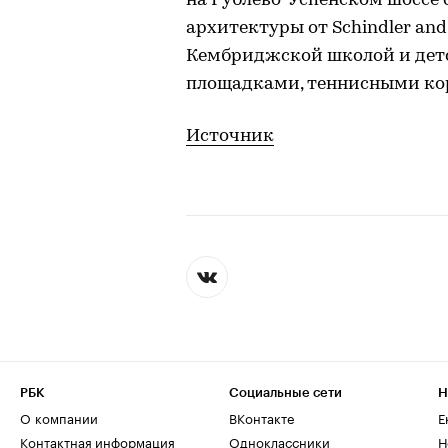
на Рублево-Успенском шоссе
архитектуры от Schindler an
Кембриджской школой и детс
площадками, теннисными кор
Источник
РБК
Социальные сети
Н
О компании
ВКонтакте
Е
Контактная информация
Одноклассники
Н