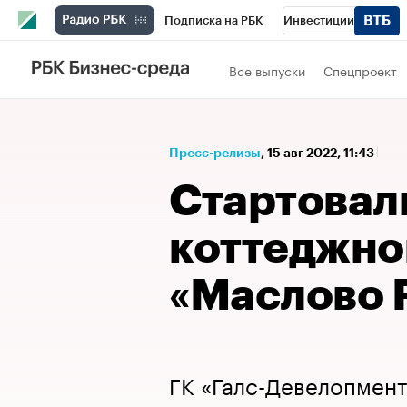
Подписка на РБК
Инвестиции
Спорт
Школа управления РБК
РБК 
Все выпуски
Спецпроект
Стиль
Крипто
РБК Бизнес-среда
Спецпроекты СПб
Конференции СПб
Пресс-релизы
⁠,
15 авг 2022, 11:43
Технологии и медиа
Финансы
Рыно
Стартовал
коттеджно
«Маслово F
ГК «Галс-Девелопмент