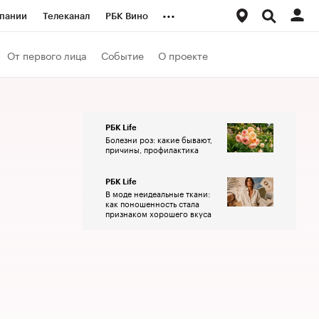
...
пании
Телеканал
РБК Вино
ациональные проекты
Город
От первого лица
Событие
О проекте
аншизы
Газета
ка
Бизнес
РБК Life
Болезни роз: какие бывают,
причины, профилактика
РБК Life
В моде неидеальные ткани:
как поношенность стала
признаком хорошего вкуса