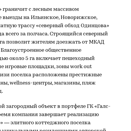
b» граничит с лесным массивом
е выезды на Ильинское, Новорижское,
латную трассу «северный обход Одинцова»
да всего за полчаса. Строящийся северный
кта позволит жителям доезжать от МКАД
. Благоустроенное общественное
дью около 5 га включает пешеходный
ие игровые площадки, зоны work out
близи поселка расположены престижные
ны, wellness-центры, магазины, пляж
д.
ой загородный объект в портфеле ГК «Галс-
время компания завершает реализацию
ge» — элитного коттеджного поселка