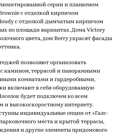
лимитированной серии и планкеном
 Brownie с отделкой кирпичом
Cloudy с отделкой дымчатым кирпичом
ых по площади вариантах. Дома Victory
олочного цвета, дом Berry украсят фасады
оттенка.
теджей позволяют организовать
 с камином, террасой и панорамными
анными комнатами и гардеробными,
джи включают в себя оборудованную
Поселок будет подключен ко всем
 и высокоскоростному интернету.
ступны индивидуальные опции от «Галс-
парковочного места и крытой террасы,
аждения и другие элементы придомового