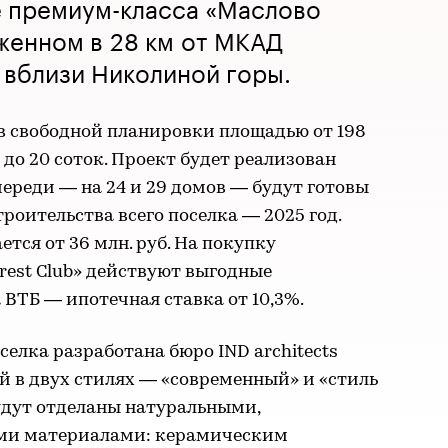
е премиум-класса «Маслово
оженном в 28 км от МКАД
 вблизи Николиной горы.
в свободной планировки площадью от 198
0 до 20 соток. Проект будет реализован
череди — на 24 и 29 домов — будут готовы
троительства всего поселка — 2025 год.
тся от 36 млн. руб. На покупку
rest Club» действуют выгодные
 ВТБ — ипотечная ставка от 10,3%.
елка разработана бюро IND architects
й в двух стилях — «современный» и «стиль
удут отделаны натуральными,
ми материалами: керамическим