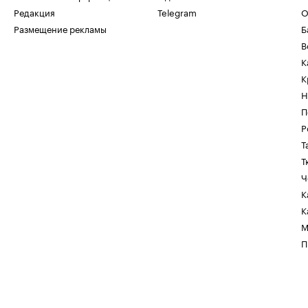
Редакция
Telegram
О
Размещение рекламы
Б
В
К
К
Н
П
Р
Т
Т
Ч
К
К
М
П