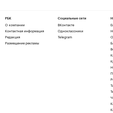
РБК
Социальные сети
Н
О компании
ВКонтакте
Е
Контактная информация
Одноклассники
Н
Редакция
Telegram
О
Размещение рекламы
Б
В
К
К
Н
П
Р
Т
Т
Ч
К
К