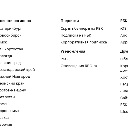
овости регионов
Подписки
РБК
катеринбург
Скрыть баннеры на РБК
iOS
овосибирск
Подписка на РБК
And
мск
Корпоративная подписка
AppG
ашкортостан
Уведомления
Дру
ологда
RSS
Обл
алининград
Оповещения RBC.ru
Кор
раснодарский край
дом
ижний Новгород
Хос
ермский край
Рег
остов-на-Дону
Зна
атарстан
Сайт
юмень
РБК
ерноземье
Шко
авказ
арелия