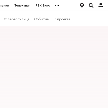
...
пании
Телеканал
РБК Вино
ациональные проекты
Город
От первого лица
Событие
О проекте
аншизы
Газета
ка
Бизнес