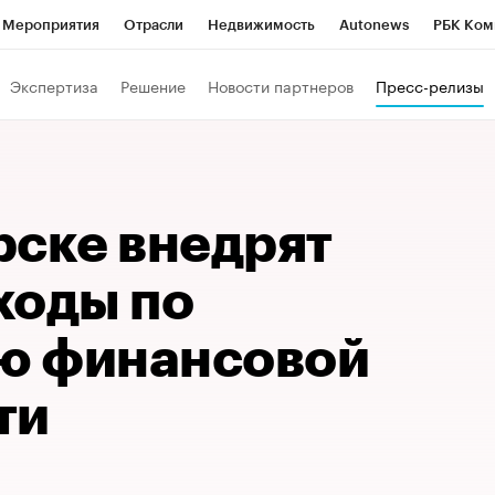
Мероприятия
Отрасли
Недвижимость
Autonews
РБК Ком
Образование
РБК Курсы
РБК Life
Тренды
Визионеры
Н
Экспертиза
Решение
Новости партнеров
Пресс-релизы
Дискуссионный клуб
Исследования
Кредитные рейтинги
Фр
Спецпроекты
Проверка контрагентов
Политика
Экономи
к наличной валюты
рске внедрят
ходы по
ю финансовой
ти