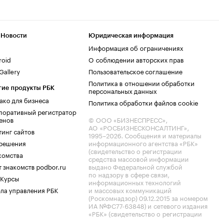
 Новости
Юридическая информация
Информация об ограничениях
roid
О соблюдении авторских прав
allery
Пользовательское соглашение
Политика в отношении обработки
гие продукты РБК
персональных данных
ако для бизнеса
Политика обработки файлов cookie
поративный регистратор
енов
© ООО «БИЗНЕСПРЕСС»,
АО «РОСБИЗНЕСКОНСАЛТИНГ»,
тинг сайтов
1995–2026
. Сообщения и материалы
.решения
информационного агентства «РБК»
(свидетельство о регистрации
комства
средства массовой информации
 знакомств podbor.ru
выдано Федеральной службой
по надзору в сфере связи,
 Курсы
информационных технологий
ла управления РБК
и массовых коммуникаций
(Роскомнадзор) 09.12.2015 за номером
ИА №ФС77-63848) и сетевого издания
«РБК» (свидетельство о регистрации