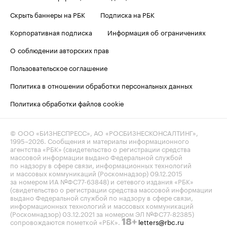
Скрыть баннеры на РБК
Подписка на РБК
Корпоративная подписка
Информация об ограничениях
О соблюдении авторских прав
Пользовательское соглашение
Политика в отношении обработки персональных данных
Политика обработки файлов cookie
© ООО «БИЗНЕСПРЕСС», АО «РОСБИЗНЕСКОНСАЛТИНГ»,
1995–2026
. Сообщения и материалы информационного
агентства «РБК» (свидетельство о регистрации средства
массовой информации выдано Федеральной службой
по надзору в сфере связи, информационных технологий
и массовых коммуникаций (Роскомнадзор) 09.12.2015
за номером ИА №ФС77-63848) и сетевого издания «РБК»
(свидетельство о регистрации средства массовой информации
выдано Федеральной службой по надзору в сфере связи,
информационных технологий и массовых коммуникаций
(Роскомнадзор) 03.12.2021 за номером ЭЛ №ФС77-82385)
сопровождаются пометкой «РБК».
letters@rbc.ru
18+