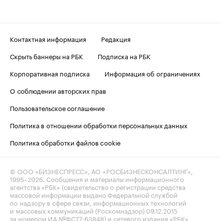
Контактная информация
Редакция
Скрыть баннеры на РБК
Подписка на РБК
Корпоративная подписка
Информация об ограничениях
О соблюдении авторских прав
Пользовательское соглашение
Политика в отношении обработки персональных данных
Политика обработки файлов cookie
© ООО «БИЗНЕСПРЕСС», АО «РОСБИЗНЕСКОНСАЛТИНГ»,
1995–2026
. Сообщения и материалы информационного
агентства «РБК» (свидетельство о регистрации средства
массовой информации выдано Федеральной службой
по надзору в сфере связи, информационных технологий
и массовых коммуникаций (Роскомнадзор) 09.12.2015
за номером ИА №ФС77-63848) и сетевого издания «РБК»