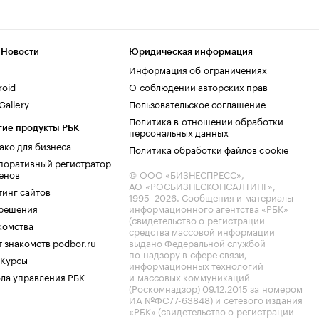
 Новости
Юридическая информация
Информация об ограничениях
roid
О соблюдении авторских прав
allery
Пользовательское соглашение
Политика в отношении обработки
гие продукты РБК
персональных данных
ако для бизнеса
Политика обработки файлов cookie
поративный регистратор
енов
© ООО «БИЗНЕСПРЕСС»,
АО «РОСБИЗНЕСКОНСАЛТИНГ»,
тинг сайтов
1995–2026
. Сообщения и материалы
.решения
информационного агентства «РБК»
(свидетельство о регистрации
комства
средства массовой информации
 знакомств podbor.ru
выдано Федеральной службой
по надзору в сфере связи,
 Курсы
информационных технологий
ла управления РБК
и массовых коммуникаций
(Роскомнадзор) 09.12.2015 за номером
ИА №ФС77-63848) и сетевого издания
«РБК» (свидетельство о регистрации