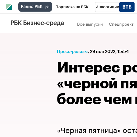
Подписка на РБК
Инвестиции
Спорт
Школа управления РБК
РБК 
Все выпуски
Спецпроект
Стиль
Крипто
РБК Бизнес-среда
Спецпроекты СПб
Конференции СПб
Пресс-релизы
⁠,
29 ноя 2022, 15:54
Технологии и медиа
Финансы
Рыно
Интерес р
«черной п
более чем 
«Черная пятница» ост