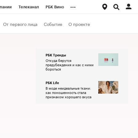
...
пании
Телеканал
РБК Вино
ациональные проекты
Город
От первого лица
Событие
О проекте
аншизы
Газета
ка
Бизнес
РБК Тренды
Откуда берутся
предубеждения и как с ними
бороться
РБК Life
В моде неидеальные ткани:
как поношенность стала
признаком хорошего вкуса