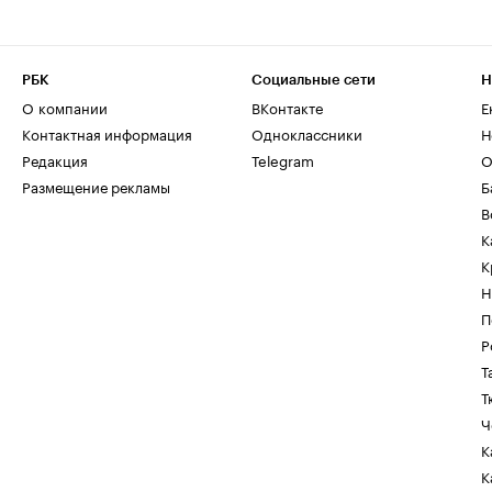
РБК
Социальные сети
Н
О компании
ВКонтакте
Е
Контактная информация
Одноклассники
Н
Редакция
Telegram
О
Размещение рекламы
Б
В
К
К
Н
П
Р
Т
Т
Ч
К
К