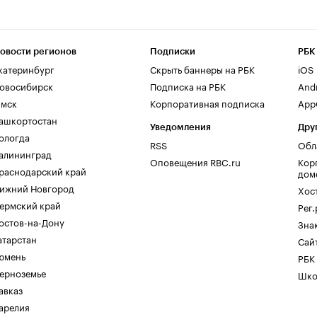
овости регионов
Подписки
РБК
катеринбург
Скрыть баннеры на РБК
iOS
овосибирск
Подписка на РБК
And
мск
Корпоративная подписка
AppG
ашкортостан
Уведомления
Дру
ологда
RSS
Обл
алининград
Оповещения RBC.ru
Кор
раснодарский край
дом
ижний Новгород
Хос
ермский край
Рег
остов-на-Дону
Зна
атарстан
Сайт
юмень
РБК
ерноземье
Шко
авказ
арелия