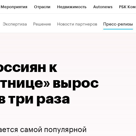
Мероприятия
Отрасли
Недвижимость
Autonews
РБК Ком
Образование
РБК Курсы
РБК Life
Тренды
Визионеры
Н
Экспертиза
Решение
Новости партнеров
Пресс-релизы
Дискуссионный клуб
Исследования
Кредитные рейтинги
Фр
Спецпроекты
Проверка контрагентов
Политика
Экономи
к наличной валюты
оссиян к
ятнице» вырос
в три раза
ается самой популярной