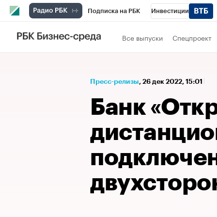
Подписка на РБК
Инвестиции
Спорт
Школа управления РБК
РБК 
Все выпуски
Спецпроект
Стиль
Крипто
РБК Бизнес-среда
Спецпроекты СПб
Конференции СПб
Пресс-релизы
⁠,
26 дек 2022, 15:01
Технологии и медиа
Финансы
Рыно
Банк «Отк
дистанцио
подключе
двухсторо