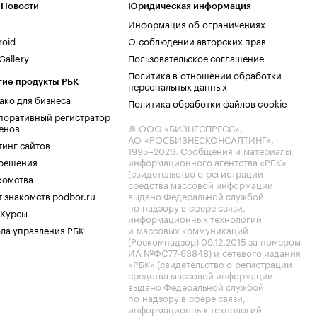
 Новости
Юридическая информация
Информация об ограничениях
roid
О соблюдении авторских прав
allery
Пользовательское соглашение
Политика в отношении обработки
гие продукты РБК
персональных данных
ако для бизнеса
Политика обработки файлов cookie
поративный регистратор
енов
© ООО «БИЗНЕСПРЕСС»,
АО «РОСБИЗНЕСКОНСАЛТИНГ»,
тинг сайтов
1995–2026
. Сообщения и материалы
.решения
информационного агентства «РБК»
(свидетельство о регистрации
комства
средства массовой информации
 знакомств podbor.ru
выдано Федеральной службой
по надзору в сфере связи,
 Курсы
информационных технологий
ла управления РБК
и массовых коммуникаций
(Роскомнадзор) 09.12.2015 за номером
ИА №ФС77-63848) и сетевого издания
«РБК» (свидетельство о регистрации
средства массовой информации
выдано Федеральной службой
по надзору в сфере связи,
информационных технологий