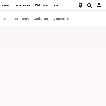
...
пании
Телеканал
РБК Вино
ациональные проекты
Город
От первого лица
Событие
О проекте
аншизы
Газета
ка
Бизнес