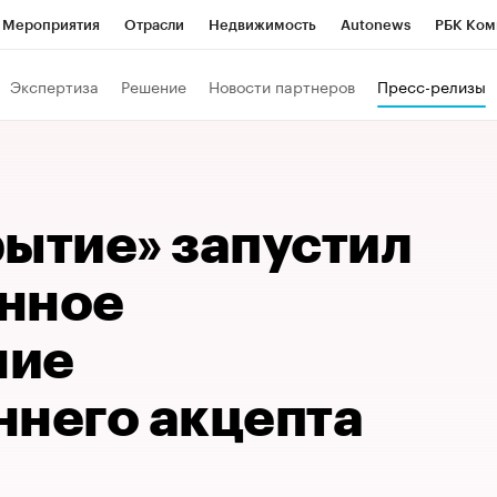
Мероприятия
Отрасли
Недвижимость
Autonews
РБК Ком
Образование
РБК Курсы
РБК Life
Тренды
Визионеры
Н
Экспертиза
Решение
Новости партнеров
Пресс-релизы
Дискуссионный клуб
Исследования
Кредитные рейтинги
Фр
Спецпроекты
Проверка контрагентов
Политика
Экономи
к наличной валюты
рытие» запустил
нное
ние
ннего акцепта