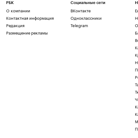
РБК
Социальные сети
Н
О компании
ВКонтакте
Е
Контактная информация
Одноклассники
Н
Редакция
Telegram
О
Размещение рекламы
Б
В
К
К
Н
П
Р
Т
Т
Ч
К
К
М
П