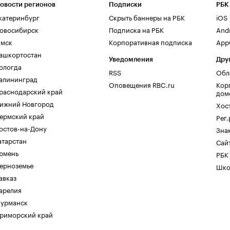
овости регионов
Подписки
РБК
катеринбург
Скрыть баннеры на РБК
iOS
овосибирск
Подписка на РБК
And
мск
Корпоративная подписка
AppG
ашкортостан
Уведомления
Дру
ологда
RSS
Обл
алининград
Оповещения RBC.ru
Кор
раснодарский край
дом
ижний Новгород
Хос
ермский край
Рег
остов-на-Дону
Зна
атарстан
Сайт
юмень
РБК
ерноземье
Шко
авказ
арелия
урманск
риморский край