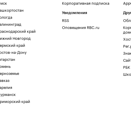
мск
Корпоративная подписка
AppG
ашкортостан
Уведомления
Дру
ологда
RSS
Обл
алининград
Оповещения RBC.ru
Кор
раснодарский край
дом
ижний Новгород
Хос
ермский край
Рег
остов-на-Дону
Зна
атарстан
Сайт
юмень
РБК
ерноземье
Шко
авказ
арелия
урманск
риморский край