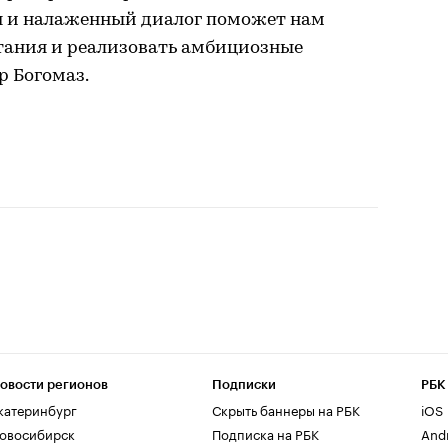
ия и налаженный диалог поможет нам
тания и реализовать амбициозные
р Богомаз.
овости регионов
Подписки
РБК
катеринбург
Скрыть баннеры на РБК
iOS
овосибирск
Подписка на РБК
And