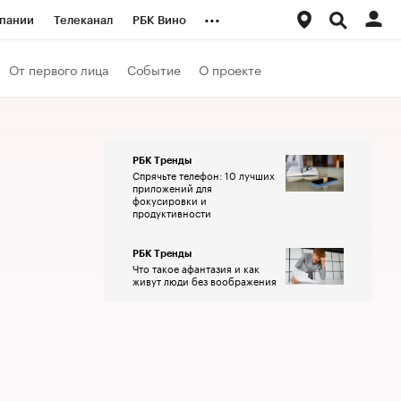
...
пании
Телеканал
РБК Вино
ациональные проекты
Город
От первого лица
Событие
О проекте
аншизы
Газета
ка
Бизнес
РБК Тренды
Спрячьте телефон: 10 лучших
приложений для
фокусировки и
продуктивности
РБК Тренды
Что такое афантазия и как
живут люди без воображения