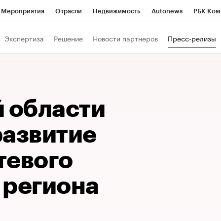
Мероприятия
Отрасли
Недвижимость
Autonews
РБК Ком
Образование
РБК Курсы
РБК Life
Тренды
Визионеры
Н
Экспертиза
Решение
Новости партнеров
Пресс-релизы
Дискуссионный клуб
Исследования
Кредитные рейтинги
Фр
Спецпроекты
Проверка контрагентов
Политика
Экономи
к наличной валюты
й области
развитие
тевого
 региона