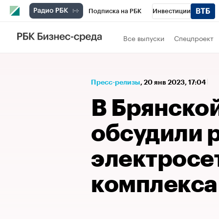
Подписка на РБК
Инвестиции
Спорт
Школа управления РБК
РБК 
Все выпуски
Спецпроект
Стиль
Крипто
РБК Бизнес-среда
Спецпроекты СПб
Конференции СПб
Пресс-релизы
⁠,
20 янв 2023, 17:04
Технологии и медиа
Финансы
Рыно
В Брянско
обсудили 
электросе
комплекса