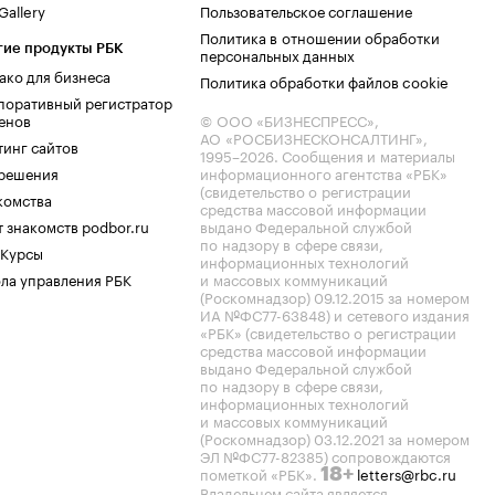
allery
Пользовательское соглашение
Политика в отношении обработки
гие продукты РБК
персональных данных
ако для бизнеса
Политика обработки файлов cookie
поративный регистратор
енов
© ООО «БИЗНЕСПРЕСС»,
АО «РОСБИЗНЕСКОНСАЛТИНГ»,
тинг сайтов
1995–2026
. Сообщения и материалы
.решения
информационного агентства «РБК»
(свидетельство о регистрации
комства
средства массовой информации
 знакомств podbor.ru
выдано Федеральной службой
по надзору в сфере связи,
 Курсы
информационных технологий
ла управления РБК
и массовых коммуникаций
(Роскомнадзор) 09.12.2015 за номером
ИА №ФС77-63848) и сетевого издания
«РБК» (свидетельство о регистрации
средства массовой информации
выдано Федеральной службой
по надзору в сфере связи,
информационных технологий
и массовых коммуникаций
(Роскомнадзор) 03.12.2021 за номером
ЭЛ №ФС77-82385) сопровождаются
пометкой «РБК».
letters@rbc.ru
18+
Владельцем сайта является