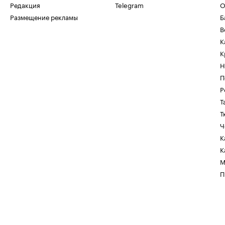
Редакция
Telegram
О
Размещение рекламы
Б
В
К
К
Н
П
Р
Т
Т
Ч
К
К
М
П