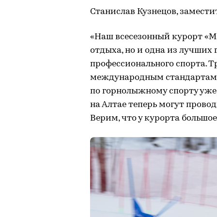
Станислав Кузнецов, замести
«Наш всесезонный курорт «М
отдыха, но и одна из лучши
профессионального спорта. Т
международным стандартам
по горнолыжному спорту уже 
на Алтае теперь могут прово
Верим, что у курорта большо