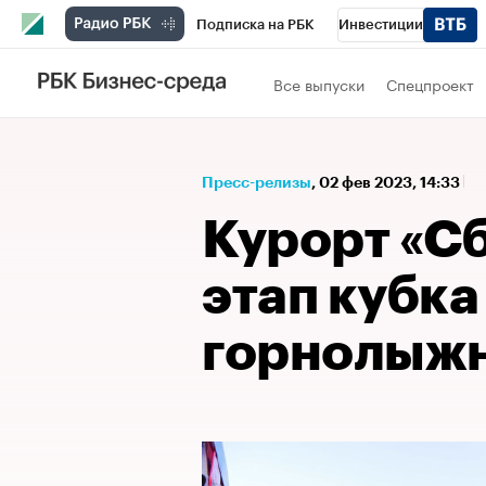
Подписка на РБК
Инвестиции
Спорт
Школа управления РБК
РБК 
Все выпуски
Спецпроект
Стиль
Крипто
РБК Бизнес-среда
Спецпроекты СПб
Конференции СПб
Пресс-релизы
⁠,
02 фев 2023, 14:33
Технологии и медиа
Финансы
Рыно
Курорт «С
этап кубка
горнолыжн