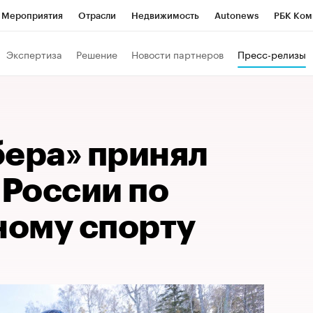
Мероприятия
Отрасли
Недвижимость
Autonews
РБК Ком
Образование
РБК Курсы
РБК Life
Тренды
Визионеры
Н
Экспертиза
Решение
Новости партнеров
Пресс-релизы
Дискуссионный клуб
Исследования
Кредитные рейтинги
Фр
Спецпроекты
Проверка контрагентов
Политика
Экономи
к наличной валюты
бера» принял
 России по
ому спорту