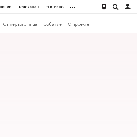
...
пании
Телеканал
РБК Вино
ациональные проекты
Город
От первого лица
Событие
О проекте
аншизы
Газета
ка
Бизнес