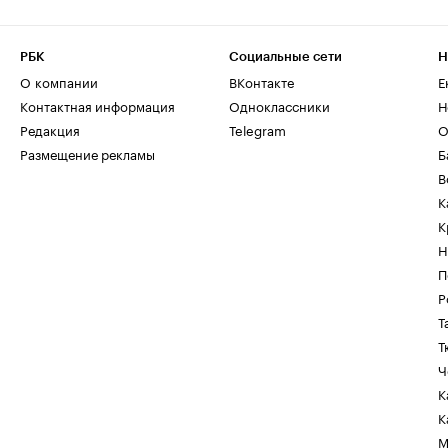
РБК
Социальные сети
Н
О компании
ВКонтакте
Е
Контактная информация
Одноклассники
Н
Редакция
Telegram
О
Размещение рекламы
Б
В
К
К
Н
П
Р
Т
Т
Ч
К
К
М