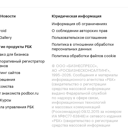
 Новости
Юридическая информация
Информация об ограничениях
roid
О соблюдении авторских прав
allery
Пользовательское соглашение
Политика в отношении обработки
гие продукты РБК
персональных данных
ако для бизнеса
Политика обработки файлов cookie
поративный регистратор
енов
© ООО «БИЗНЕСПРЕСС»,
АО «РОСБИЗНЕСКОНСАЛТИНГ»,
тинг сайтов
1995–2026
. Сообщения и материалы
.решения
информационного агентства «РБК»
(свидетельство о регистрации
комства
средства массовой информации
 знакомств podbor.ru
выдано Федеральной службой
по надзору в сфере связи,
 Курсы
информационных технологий
ла управления РБК
и массовых коммуникаций
(Роскомнадзор) 09.12.2015 за номером
ИА №ФС77-63848) и сетевого издания
«РБК» (свидетельство о регистрации
средства массовой информации