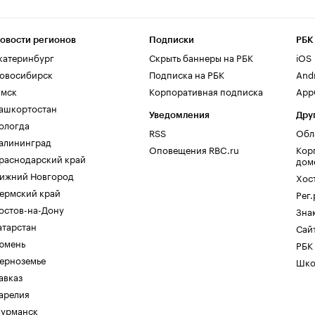
овости регионов
Подписки
РБК
катеринбург
Скрыть баннеры на РБК
iOS
овосибирск
Подписка на РБК
And
мск
Корпоративная подписка
AppG
ашкортостан
Уведомления
Дру
ологда
RSS
Обл
алининград
Оповещения RBC.ru
Кор
раснодарский край
дом
ижний Новгород
Хос
ермский край
Рег
остов-на-Дону
Зна
атарстан
Сайт
юмень
РБК
ерноземье
Шко
авказ
арелия
урманск