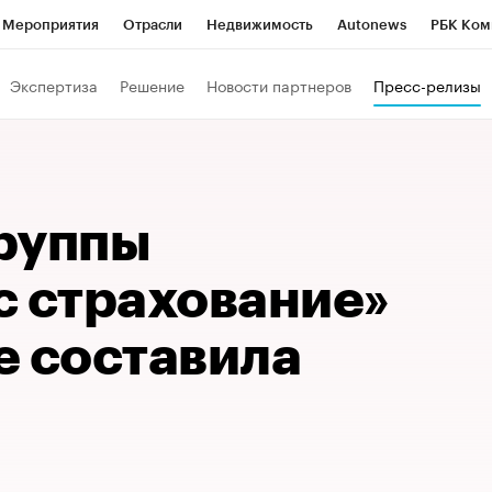
Мероприятия
Отрасли
Недвижимость
Autonews
РБК Ком
Образование
РБК Курсы
РБК Life
Тренды
Визионеры
Н
Экспертиза
Решение
Новости партнеров
Пресс-релизы
Дискуссионный клуб
Исследования
Кредитные рейтинги
Фр
Спецпроекты
Проверка контрагентов
Политика
Экономи
к наличной валюты
руппы
с страхование»
ле составила