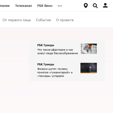
...
пании
Телеканал
РБК Вино
ациональные проекты
Город
От первого лица
Событие
О проекте
аншизы
Газета
ка
Бизнес
РБК Тренды
Что такое афантазия и как
живут люди без воображения
РБК Тренды
Физики шутят: почему
понятия «гуманитарий» и
«технарь» устарели