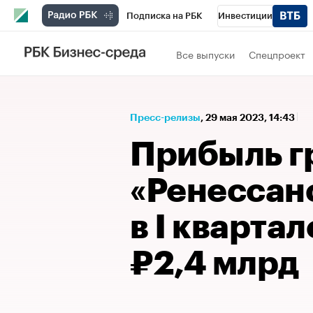
Подписка на РБК
Инвестиции
Спорт
Школа управления РБК
РБК 
Все выпуски
Спецпроект
Стиль
Крипто
РБК Бизнес-среда
Спецпроекты СПб
Конференции СПб
Пресс-релизы
⁠,
29 мая 2023, 14:43
Технологии и медиа
Финансы
Рыно
Прибыль г
«Ренессан
в I кварта
₽2,4 млрд