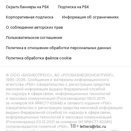
Скрыть баннеры на РБК
Подписка на РБК
Корпоративная подписка
Информация об ограничениях
О соблюдении авторских прав
Пользовательское соглашение
Политика в отношении обработки персональных данных
Политика обработки файлов cookie
© ООО «БИЗНЕСПРЕСС», АО «РОСБИЗНЕСКОНСАЛТИНГ»,
1995–2026
. Сообщения и материалы информационного
агентства «РБК» (свидетельство о регистрации средства
массовой информации выдано Федеральной службой
по надзору в сфере связи, информационных технологий
и массовых коммуникаций (Роскомнадзор) 09.12.2015
за номером ИА №ФС77-63848) и сетевого издания «РБК»
(свидетельство о регистрации средства массовой информации
выдано Федеральной службой по надзору в сфере связи,
информационных технологий и массовых коммуникаций
(Роскомнадзор) 03.12.2021 за номером ЭЛ №ФС77-82385)
сопровождаются пометкой «РБК».
letters@rbc.ru
18+
Владельцем сайта является информационное агентство «РБК».