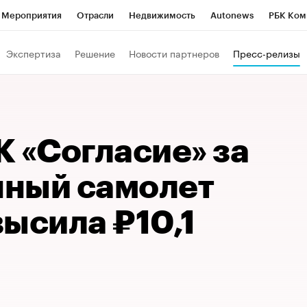
Мероприятия
Отрасли
Недвижимость
Autonews
РБК Ком
Образование
РБК Курсы
РБК Life
Тренды
Визионеры
Н
Экспертиза
Решение
Новости партнеров
Пресс-релизы
Дискуссионный клуб
Исследования
Кредитные рейтинги
Фр
Спецпроекты
Проверка контрагентов
Политика
Экономи
к наличной валюты
 «Согласие» за
ный самолет
ысила ₽10,1