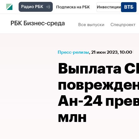
Подписка на РБК
Инвестиции
Спорт
Школа управления РБК
РБК 
Все выпуски
Спецпроект
Стиль
Крипто
РБК Бизнес-среда
Спецпроекты СПб
Конференции СПб
Пресс-релизы
⁠,
21 июн 2023, 10:00
Технологии и медиа
Финансы
Рыно
Выплата СК
поврежден
Ан-24 прев
млн