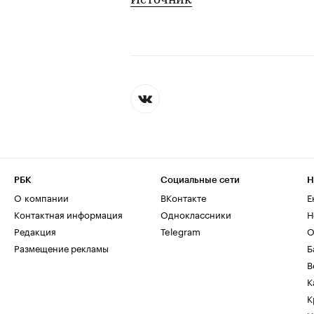
Источник
РБК
Социальные сети
Н
О компании
ВКонтакте
Е
Контактная информация
Одноклассники
Н
Редакция
Telegram
О
Размещение рекламы
Б
В
К
К