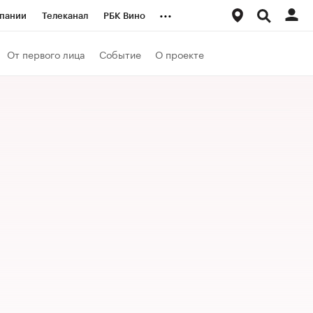
...
пании
Телеканал
РБК Вино
ациональные проекты
Город
От первого лица
Событие
О проекте
аншизы
Газета
ка
Бизнес