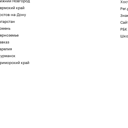
ижний Новгород
Хос
ермский край
Рег
остов-на-Дону
Зна
атарстан
Сайт
юмень
РБК
ерноземье
Шко
авказ
арелия
урманск
риморский край