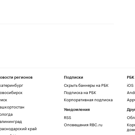
овости регионов
Подписки
РБК
катеринбург
Скрыть баннеры на РБК
iOS
овосибирск
Подписка на РБК
And
мск
Корпоративная подписка
AppG
ашкортостан
Уведомления
Дру
ологда
RSS
Обл
алининград
Оповещения RBC.ru
Кор
раснодарский край
дом