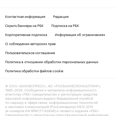
Контактная информация
Редакция
Скрыть баннеры на РБК
Подписка на РБК
Корпоративная подписка
Информация об ограничениях
О соблюдении авторских прав
Пользовательское соглашение
Политика в отношении обработки персональных данных
Политика обработки файлов cookie
© ООО «БИЗНЕСПРЕСС», АО «РОСБИЗНЕСКОНСАЛТИНГ»,
1995–2026
. Сообщения и материалы информационного
агентства «РБК» (свидетельство о регистрации средства
массовой информации выдано Федеральной службой
по надзору в сфере связи, информационных технологий
и массовых коммуникаций (Роскомнадзор) 09.12.2015
за номером ИА №ФС77-63848) и сетевого издания «РБК»
(свидетельство о регистрации средства массовой информации