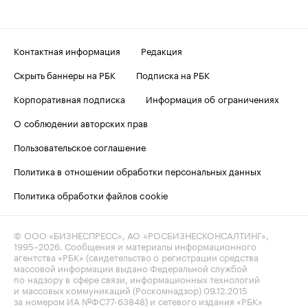
Контактная информация
Редакция
Скрыть баннеры на РБК
Подписка на РБК
Корпоративная подписка
Информация об ограничениях
О соблюдении авторских прав
Пользовательское соглашение
Политика в отношении обработки персональных данных
Политика обработки файлов cookie
© ООО «БИЗНЕСПРЕСС», АО «РОСБИЗНЕСКОНСАЛТИНГ»,
1995–2026
. Сообщения и материалы информационного
агентства «РБК» (свидетельство о регистрации средства
массовой информации выдано Федеральной службой
по надзору в сфере связи, информационных технологий
и массовых коммуникаций (Роскомнадзор) 09.12.2015
за номером ИА №ФС77-63848) и сетевого издания «РБК»