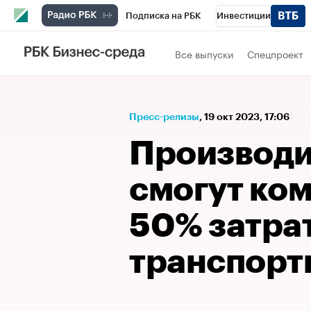
Подписка на РБК
Инвестиции
Спорт
Школа управления РБК
РБК 
Все выпуски
Спецпроект
Стиль
Крипто
РБК Бизнес-среда
Спецпроекты СПб
Конференции СПб
Пресс-релизы
⁠,
19 окт 2023, 17:06
Технологии и медиа
Финансы
Рыно
Производи
смогут ко
50% затрат
транспорт