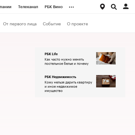
...
пании
Телеканал
РБК Вино
ациональные проекты
Город
От первого лица
Событие
О проекте
аншизы
Газета
ка
Бизнес
РБК Life
Как часто нужно менять
постельное белье и почему
РБК Недвижимость
Кому нельзя дарить квартиру
и иное недвижимое
имущество