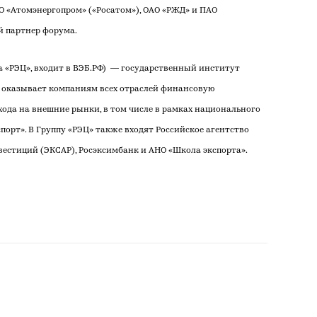
 «Атомэнергопром» («Росатом»), ОАО «РЖД» и ПАО
й партнер форума.
а «РЭЦ», входит в ВЭБ.РФ) — государственный институт
й оказывает компаниям всех отраслей финансовую
хода на внешние рынки, в том числе в рамках национального
орт». В Группу «РЭЦ» также входят Российское агентство
вестиций (ЭКСАР), Росэксимбанк и АНО «Школа экспорта».