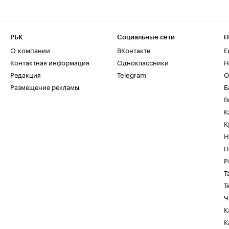
РБК
Социальные сети
Н
О компании
ВКонтакте
Е
Контактная информация
Одноклассники
Н
Редакция
Telegram
О
Размещение рекламы
Б
В
К
К
Н
П
Р
Т
Т
Ч
К
К