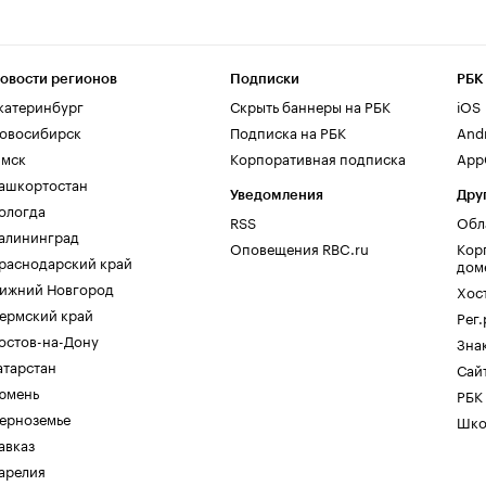
овости регионов
Подписки
РБК
катеринбург
Скрыть баннеры на РБК
iOS
овосибирск
Подписка на РБК
And
мск
Корпоративная подписка
AppG
ашкортостан
Уведомления
Дру
ологда
RSS
Обл
алининград
Оповещения RBC.ru
Кор
раснодарский край
дом
ижний Новгород
Хос
ермский край
Рег
остов-на-Дону
Зна
атарстан
Сайт
юмень
РБК
ерноземье
Шко
авказ
арелия