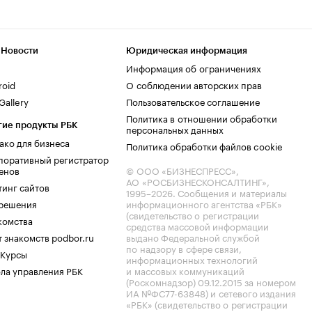
 Новости
Юридическая информация
Информация об ограничениях
roid
О соблюдении авторских прав
allery
Пользовательское соглашение
Политика в отношении обработки
гие продукты РБК
персональных данных
ако для бизнеса
Политика обработки файлов cookie
поративный регистратор
енов
© ООО «БИЗНЕСПРЕСС»,
АО «РОСБИЗНЕСКОНСАЛТИНГ»,
тинг сайтов
1995–2026
. Сообщения и материалы
.решения
информационного агентства «РБК»
(свидетельство о регистрации
комства
средства массовой информации
 знакомств podbor.ru
выдано Федеральной службой
по надзору в сфере связи,
 Курсы
информационных технологий
ла управления РБК
и массовых коммуникаций
(Роскомнадзор) 09.12.2015 за номером
ИА №ФС77-63848) и сетевого издания
«РБК» (свидетельство о регистрации