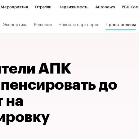
Мероприятия
Отрасли
Недвижимость
Autonews
РБК Ком
Образование
РБК Курсы
РБК Life
Тренды
Визионеры
Н
Экспертиза
Решение
Новости партнеров
Пресс-релизы
Дискуссионный клуб
Исследования
Кредитные рейтинги
Фр
Спецпроекты
Проверка контрагентов
Политика
Экономи
к наличной валюты
тели АПК
мпенсировать до
 на
ировку