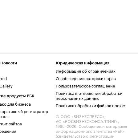
 Новости
Юридическая информация
Информация об ограничениях
roid
О соблюдении авторских прав
allery
Пользовательское соглашение
Политика в отношении обработки
гие продукты РБК
персональных данных
ако для бизнеса
Политика обработки файлов cookie
поративный регистратор
енов
© ООО «БИЗНЕСПРЕСС»,
АО «РОСБИЗНЕСКОНСАЛТИНГ»,
тинг сайтов
1995–2026
. Сообщения и материалы
.решения
информационного агентства «РБК»
(свидетельство о регистрации