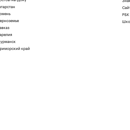
Зна
атарстан
Сайт
юмень
РБК
ерноземье
Шко
авказ
арелия
урманск
риморский край