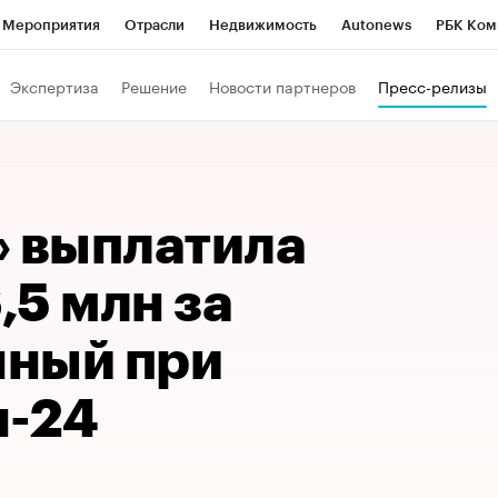
Мероприятия
Отрасли
Недвижимость
Autonews
РБК Ком
Образование
РБК Курсы
РБК Life
Тренды
Визионеры
Н
Экспертиза
Решение
Новости партнеров
Пресс-релизы
Дискуссионный клуб
Исследования
Кредитные рейтинги
Фр
Спецпроекты
Проверка контрагентов
Политика
Экономи
к наличной валюты
» выплатила
5 млн за
ный при
н-24