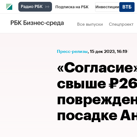
Подписка на РБК
Инвестиции
Спорт
Школа управления РБК
РБК 
Все выпуски
Спецпроект
Стиль
Крипто
РБК Бизнес-среда
Спецпроекты СПб
Конференции СПб
Пресс-релизы
⁠,
15 дек 2023, 16:19
Технологии и медиа
Финансы
Рыно
«Согласие
свыше ₽26,
поврежден
посадке А