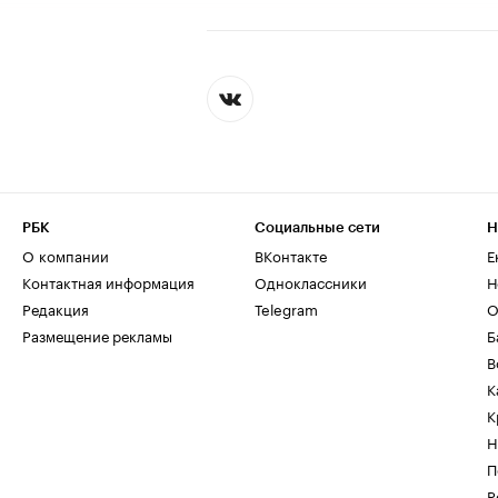
РБК
Социальные сети
Н
О компании
ВКонтакте
Е
Контактная информация
Одноклассники
Н
Редакция
Telegram
О
Размещение рекламы
Б
В
К
К
Н
П
Р