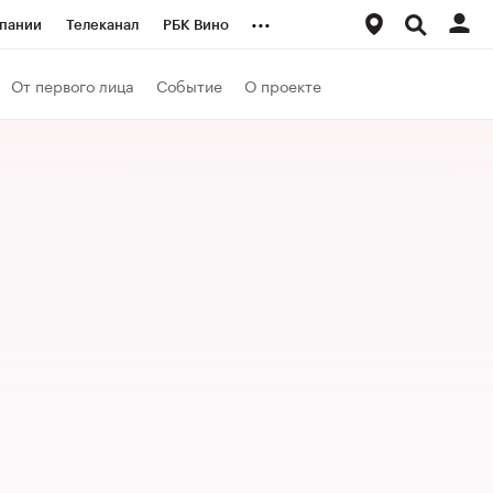
...
пании
Телеканал
РБК Вино
ациональные проекты
Город
От первого лица
Событие
О проекте
аншизы
Газета
ка
Бизнес