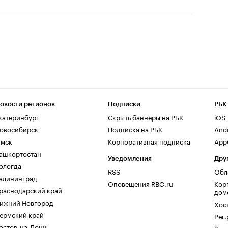
овости регионов
Подписки
РБК
катеринбург
Скрыть баннеры на РБК
iOS
овосибирск
Подписка на РБК
And
мск
Корпоративная подписка
AppG
ашкортостан
Уведомления
Дру
ологда
RSS
Обл
алининград
Оповещения RBC.ru
Кор
раснодарский край
дом
ижний Новгород
Хос
ермский край
Рег
остов-на-Дону