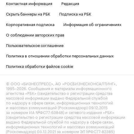
Контактная информация
Редакция
Скрыть баннеры на РБК
Подписка на РБК
Корпоративная подписка
Информация об ограничениях
О соблюдении авторских прав
Пользовательское соглашение
Политика в отношении обработки персональных данных
Политика обработки файлов cookie
© ООО «БИЗНЕСПРЕСС», АО «РОСБИЗНЕСКОНСАЛТИНГ»,
1995–2026
. Сообщения и материалы информационного
агентства «РБК» (свидетельство о регистрации средства
массовой информации выдано Федеральной службой
по надзору в сфере связи, информационных технологий
и массовых коммуникаций (Роскомнадзор) 09.12.2015
за номером ИА №ФС77-63848) и сетевого издания «РБК»
(свидетельство о регистрации средства массовой информации
выдано Федеральной службой по надзору в сфере связи,
информационных технологий и массовых коммуникаций
(Роскомнадзор) 03.12.2021 за номером ЭЛ №ФС77-82385)