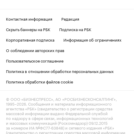
Контактная информация
Редакция
Скрыть баннеры на РБК
Подписка на РБК
Корпоративная подписка
Информация об ограничениях
О соблюдении авторских прав
Пользовательское соглашение
Политика в отношении обработки персональных данных
Политика обработки файлов cookie
© ООО «БИЗНЕСПРЕСС», АО «РОСБИЗНЕСКОНСАЛТИНГ»,
1995–2026
. Сообщения и материалы информационного
агентства «РБК» (свидетельство о регистрации средства
массовой информации выдано Федеральной службой
по надзору в сфере связи, информационных технологий
и массовых коммуникаций (Роскомнадзор) 09.12.2015
за номером ИА №ФС77-63848) и сетевого издания «РБК»
(свидетельство о регистрации средства массовой информации