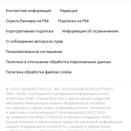
Контактная информация
Редакция
Скрыть баннеры на РБК
Подписка на РБК
Корпоративная подписка
Информация об ограничениях
О соблюдении авторских прав
Пользовательское соглашение
Политика в отношении обработки персональных данных
Политика обработки файлов cookie
© ООО «БИЗНЕСПРЕСС», АО «РОСБИЗНЕСКОНСАЛТИНГ»,
1995–2026
. Сообщения и материалы информационного
агентства «РБК» (свидетельство о регистрации средства
массовой информации выдано Федеральной службой
по надзору в сфере связи, информационных технологий
и массовых коммуникаций (Роскомнадзор) 09.12.2015
за номером ИА №ФС77-63848) и сетевого издания «РБК»
(свидетельство о регистрации средства массовой информации
выдано Федеральной службой по надзору в сфере связи,
информационных технологий и массовых коммуникаций