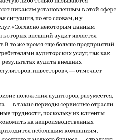
частую либо только называются
чают никаким установленным в этой сфере
я ситуация, по его словам, и у
слуг. «Согласно некоторым данным
я которых внешний аудит является
ят. В то же время еще больше предприятий
ебителями аудиторских услуг, так как
в результатах аудита внешних
егуляторов, инвесторов», — отмечает
зис положения аудиторов, разумеется,
на — в такие периоды сервисные отрасли
ные трудности, поскольку их клиенты
экономить на непроизводственных
 приходится небольшим компаниям,
 среднего и мелкого бизнеса — страдают