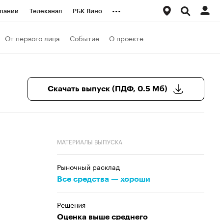
...
пании
Телеканал
РБК Вино
ациональные проекты
Город
От первого лица
Событие
О проекте
аншизы
Газета
ка
Бизнес
Скачать выпуск (ПДФ, 0.5 Мб)
МАТЕРИАЛЫ ВЫПУСКА
Рыночный расклад
Все средства — хороши
Решения
Оценка выше среднего