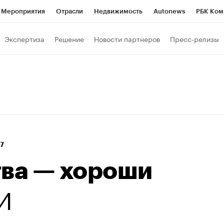
Мероприятия
Отрасли
Недвижимость
Autonews
РБК Ком
Образование
РБК Курсы
РБК Life
Тренды
Визионеры
Н
Экспертиза
Решение
Новости партнеров
Пресс-релизы
Дискуссионный клуб
Исследования
Кредитные рейтинги
Фр
Спецпроекты
Проверка контрагентов
Политика
Экономи
к наличной валюты
47
тва — хороши
И