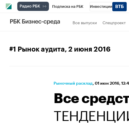
Подписка на РБК
Инвестиции
Спорт
Школа управления РБК
РБК 
Все выпуски
Спецпроект
Стиль
Крипто
РБК Бизнес-среда
Спецпроекты СПб
Конференции СПб
#1 Рынок аудита
, 2 июня 2016
Технологии и медиа
Финансы
Рыно
Рыночный расклад
⁠,
01 июн 2016, 12:
Все средс
ТЕНДЕНЦИ