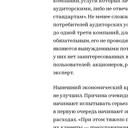
компаний, услуги которых за
аудиторскими, либо не отве
стандартам». Не менее сложна
потребителей аудиторских у
до одной трети компаний, дл
обязательным, его не провод
являются вынужденными потр
у них нет заинтересованных 
пользователей: акционеров, р
эксперт.
Нынешний экономический кри
не улучшил. Причина очевид
начинают испытывать серьез
в первую очередь начинают 
расходах. «При этом тяжело
их клиенты — представители