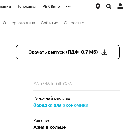
...
пании
Телеканал
РБК Вино
ациональные проекты
Город
От первого лица
Событие
О проекте
аншизы
Газета
ка
Бизнес
Скачать выпуск (ПДФ, 0.7 Мб)
МАТЕРИАЛЫ ВЫПУСКА
Рыночный расклад
Зарядка для экономики
Решения
Азия в кольце