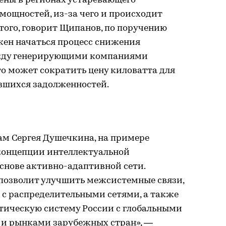
ены в регионах устаревающего
мощностей, из-за чего и происходит
 того, говорит Щипанов, по поручению
жен начаться процесс снижения
жду генерирующими компаниями
о может сократить цену киловатта для
вшихся задолженностей.
ам Сергея Душечкина, на примере
 концепции интеллектуальной
снове активно-адаптивной сети.
позволит улучшить межсистемные связи,
с распределительными сетями, а также
етическую систему России с глобальными
 и рынками зарубежных стран», —