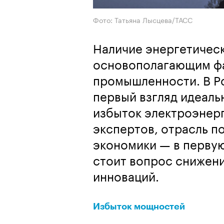
Фото: Татьяна Лысцева/ТАСС
Наличие энергетичес
основополагающим фа
промышленности. В Ро
первый взгляд идеаль
избыток электроэнерг
экспертов, отрасль по
экономики — в перву
стоит вопрос снижени
инноваций.
Избыток мощностей