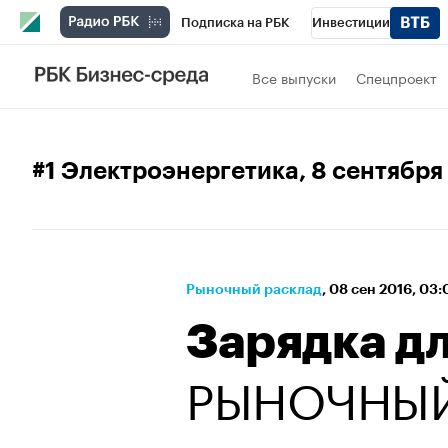
Подписка на РБК
Инвестиции
Спорт
Школа управления РБК
РБК 
Все выпуски
Спецпроект
Стиль
Крипто
РБК Бизнес-среда
Спецпроекты СПб
Конференции СПб
#1 Электроэнергетика
, 8 сентября
Технологии и медиа
Финансы
Рыно
Рыночный расклад
⁠,
08 сен 2016, 03
Зарядка д
РЫНОЧНЫЙ