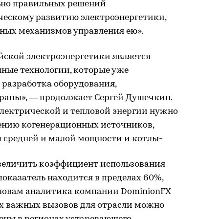
ьно правильных решений
ическому развитию электроэнергетики,
ных механизмов управления ею».
йской электроэнергетики является
нные технологии, которые уже
 разработка оборудования,
траны», — продолжает Сергей Душечкин.
электрической и тепловой энергии нужно
ению когенерационных источников,
 средней и малой мощности и котлы-
увеличить коэффициент использования
показатель находится в пределах 60%,
словам аналитика компании DominionFX
х важных вызовов для отрасли можно