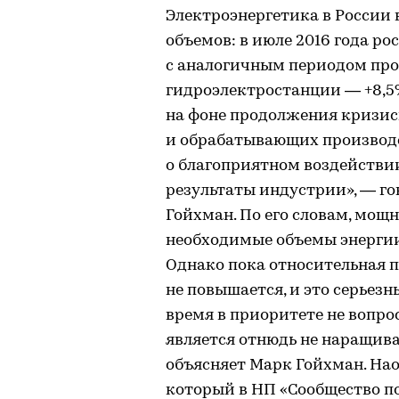
Электроэнергетика в России 
объемов: в июле 2016 года ро
с аналогичным периодом прош
гидроэлектростанции — +8,5%
на фоне продолжения кризис
и обрабатывающих производс
о благоприятном воздействи
результаты индустрии», — г
Гойхман. По его словам, мощ
необходимые объемы энергии
Однако пока относительная п
не повышается, и это серьезн
время в приоритете не вопро
является отнюдь не наращив
объясняет Марк Гойхман. Нао
который в НП «Сообщество п