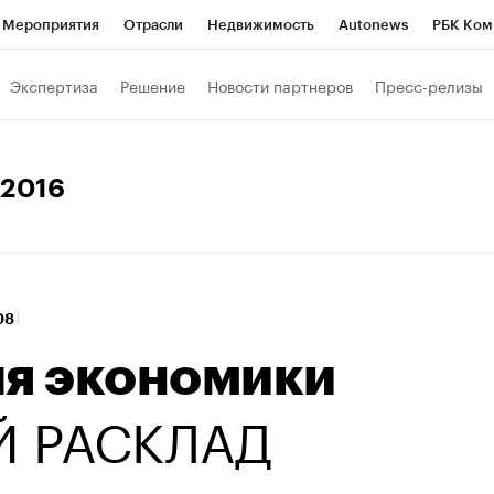
Мероприятия
Отрасли
Недвижимость
Autonews
РБК Ком
Образование
РБК Курсы
РБК Life
Тренды
Визионеры
Н
Экспертиза
Решение
Новости партнеров
Пресс-релизы
Дискуссионный клуб
Исследования
Кредитные рейтинги
Фр
Спецпроекты
Проверка контрагентов
Политика
Экономи
 2016
к наличной валюты
:08
ля экономики
 РАСКЛАД