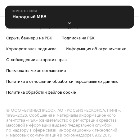
КОМПЕТЕНЦИЯ
Народный МВА
Контактная информация
Редакция
Скрыть баннеры на РБК
Подписка на РБК
Корпоративная подписка
Информация об ограничениях
О соблюдении авторских прав
Пользовательское соглашение
Политика в отношении обработки персональных данных
Политика обработки файлов cookie
© ООО «БИЗНЕСПРЕСС», АО «РОСБИЗНЕСКОНСАЛТИНГ»,
1995–2026
. Сообщения и материалы информационного
агентства «РБК» (свидетельство о регистрации средства
массовой информации выдано Федеральной службой
по надзору в сфере связи, информационных технологий
и массовых коммуникаций (Роскомнадзор) 09.12.2015