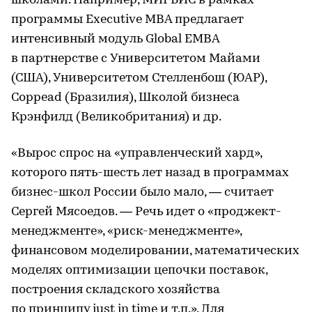
школами. Например, МИРБИС в рамках
программы Executive MBA предлагает
интенсивный модуль Global ЕМВА
в партнерстве с Университетом Майами
(США), Университетом Стелленбош (ЮАР),
Coppead (Бразилия), Школой бизнеса
Крэнфилд (Великобритания) и др.
«Вырос спрос на «управленческий хард»,
которого пять-шесть лет назад в программах
бизнес-школ России было мало, — считает
Сергей Мясоедов. — Речь идет о «проджект-
менеджменте», «риск-менеджменте»,
финансовом моделировании, математических
моделях оптимизации цепочки поставок,
построения складского хозяйства
по принципу just in time и т.п.». Для