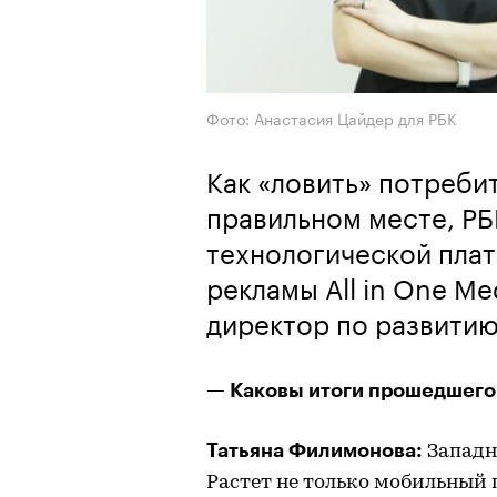
Фото: Анастасия Цайдер для РБК
Как «ловить» потреби
правильном месте, РБ
технологической пла
рекламы All in One M
директор по развитию
— Каковы итоги прошедшего
Татьяна Филимонова:
Западн
Растет не только мобильный 