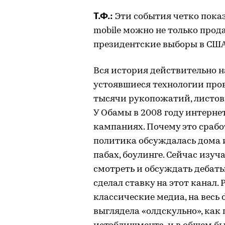
Т.Ф.:
Эти события четко пока
mobile можно не только прод
президентские выборы в США
Вся история действительно н
устоявшиеся технологии пр
тысячи рукопожатий, листовк
У Обамы в 2008 году интерне
кампаниях. Почему это срабо
политика обсуждалась дома и
пабах, боулинге. Сейчас изу
смотреть и обсуждать дебаты
сделал ставку на этот канал.
классические медиа, на весь 
выглядела «олдскульно», как