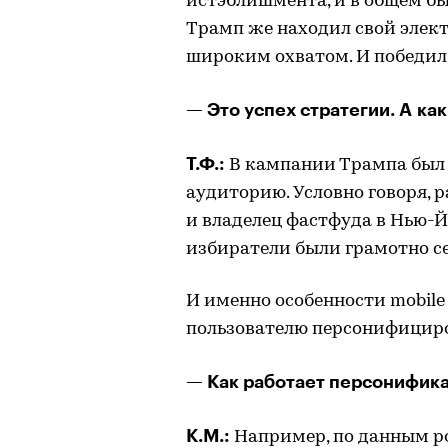
истэблишмента, и в общем бы
Трамп же находил свой элек
широким охватом. И победил
— Это успех стратегии. А к
Т.Ф.:
В кампании Трампа был 
аудиторию. Условно говоря, 
и владелец фастфуда в Нью-Й
избиратели были грамотно с
И именно особенности mobile
пользователю персонифицир
— Как работает персонифик
К.М.:
Например, по данным р