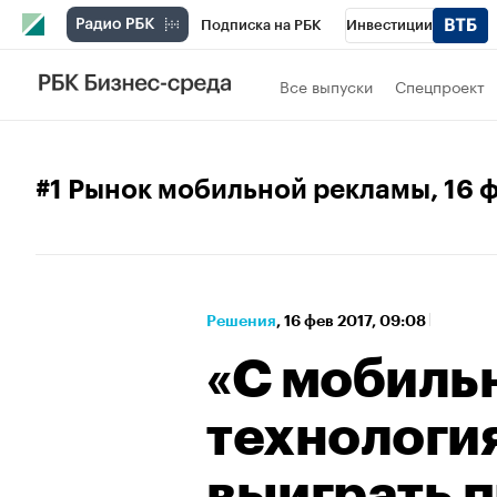
Подписка на РБК
Инвестиции
Спорт
Школа управления РБК
РБК 
Все выпуски
Спецпроект
Стиль
Крипто
РБК Бизнес-среда
Спецпроекты СПб
Конференции СПб
#1 Рынок мобильной рекламы
, 16
Технологии и медиа
Финансы
Рыно
Решения
⁠,
16 фев 2017, 09:08
«С мобиль
технологи
выиграть 