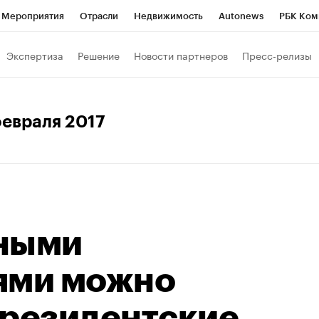
Мероприятия
Отрасли
Недвижимость
Autonews
РБК Ком
Образование
РБК Курсы
РБК Life
Тренды
Визионеры
Н
Экспертиза
Решение
Новости партнеров
Пресс-релизы
Дискуссионный клуб
Исследования
Кредитные рейтинги
Фр
Спецпроекты
Проверка контрагентов
Политика
Экономи
 февраля 2017
к наличной валюты
ными
ями можно
президентские