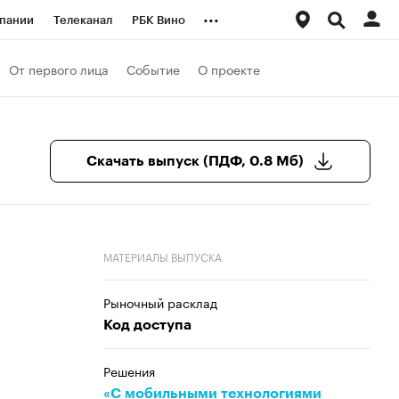
...
пании
Телеканал
РБК Вино
ациональные проекты
Город
От первого лица
Событие
О проекте
аншизы
Газета
ка
Бизнес
Скачать выпуск (ПДФ, 0.8 Мб)
МАТЕРИАЛЫ ВЫПУСКА
Рыночный расклад
Код доступа
Решения
«С мобильными технологиями