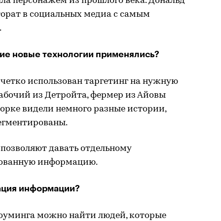
ла персонажем из прошлого века. Дональд
торат в социальных медиа с самым
.
акие новые технологии применялись?
четко использован таргетинг на нужную
рабочий из Детройта, фермер из Айовы
орке видели немного разные истории,
егментированы.
 позволяют давать отдельному
ованную информацию.
ация информации?
оуминга можно найти людей, которые