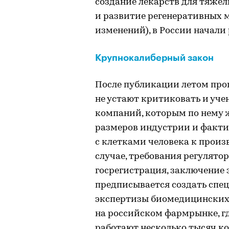
создание лекарств для тяже
и развитие регенеративных 
изменений), в России начали
Крупнокалиберный закон
После публикации летом прош
не устают критиковать и уче
компаний, которым по нему 
размеров индустрии и факт
с клетками человека к произ
случае, требования регулято
госрегистрация, заключение 
предписывается создать спе
экспертизы биомедицинских 
на российском фармрынке, гд
работают несколько тысяч к