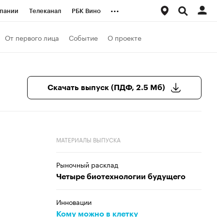
...
пании
Телеканал
РБК Вино
ациональные проекты
Город
От первого лица
Событие
О проекте
аншизы
Газета
ка
Бизнес
Скачать выпуск (ПДФ, 2.5 Мб)
МАТЕРИАЛЫ ВЫПУСКА
Рыночный расклад
Четыре биотехнологии будущего
Инновации
Кому можно в клетку