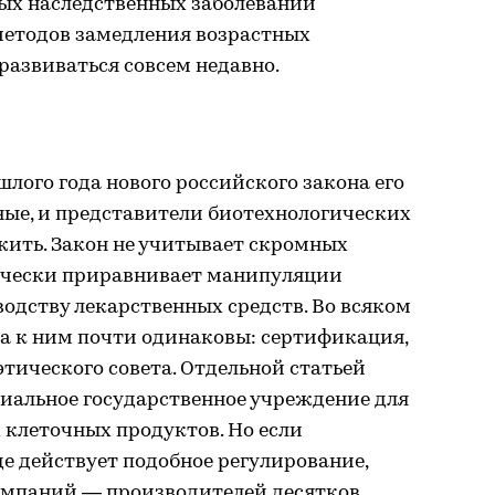
лых наследственных заболеваний
методов замедления возрастных
 развиваться совсем недавно.
лого года нового российского закона его
ные, и представители биотехнологических
жить. Закон не учитывает скромных
ически приравнивает манипуляции
водству лекарственных средств. Во всяком
ра к ним почти одинаковы: сертификация,
этического совета. Отдельной статьей
циальное государственное учреждение для
клеточных продуктов. Но если
е действует подобное регулирование,
омпаний — производителей десятков