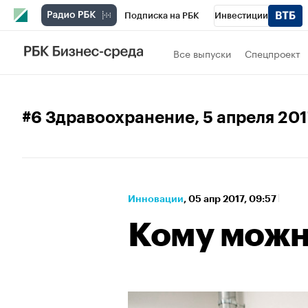
Подписка на РБК
Инвестиции
Спорт
Школа управления РБК
РБК 
Все выпуски
Спецпроект
Стиль
Крипто
РБК Бизнес-среда
Спецпроекты СПб
Конференции СПб
#6 Здравоохранение
, 5 апреля 20
Технологии и медиа
Финансы
Рыно
Инновации
⁠,
05 апр 2017, 09:57
Кому можн