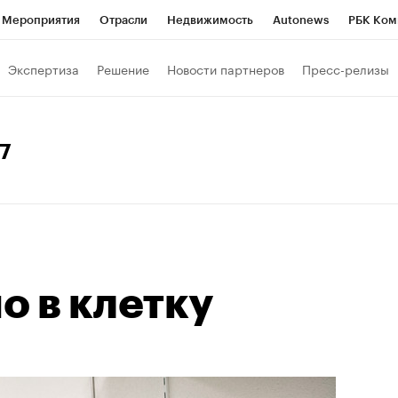
Мероприятия
Отрасли
Недвижимость
Autonews
РБК Ком
Образование
РБК Курсы
РБК Life
Тренды
Визионеры
Н
Экспертиза
Решение
Новости партнеров
Пресс-релизы
Дискуссионный клуб
Исследования
Кредитные рейтинги
Фр
Спецпроекты
Проверка контрагентов
Политика
Экономи
17
к наличной валюты
о в клетку