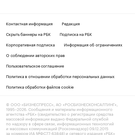
Контактная информация
Редакция
Скрыть баннеры на РБК
Подписка на РБК
Корпоративная подписка
Информация об ограничениях
О соблюдении авторских прав
Пользовательское соглашение
Политика в отношении обработки персональных данных
Политика обработки файлов cookie
© ООО «БИЗНЕСПРЕСС», АО «РОСБИЗНЕСКОНСАЛТИНГ»,
1995–2026
. Сообщения и материалы информационного
агентства «РБК» (свидетельство о регистрации средства
массовой информации выдано Федеральной службой
по надзору в сфере связи, информационных технологий
и массовых коммуникаций (Роскомнадзор) 09.12.2015
за номером ИА №ФС77-63848) и сетевого издания «РБК»