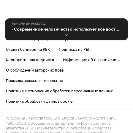
РЫНОЧНЫЙ РАСКЛАД
«Современное человечество использует все доступные источники энергии»
Контактная информация
Редакция
Скрыть баннеры на РБК
Подписка на РБК
Корпоративная подписка
Информация об ограничениях
О соблюдении авторских прав
Пользовательское соглашение
Политика в отношении обработки персональных данных
Политика обработки файлов cookie
© ООО «БИЗНЕСПРЕСС», АО «РОСБИЗНЕСКОНСАЛТИНГ»,
1995–2026
. Сообщения и материалы информационного
агентства «РБК» (свидетельство о регистрации средства
массовой информации выдано Федеральной службой