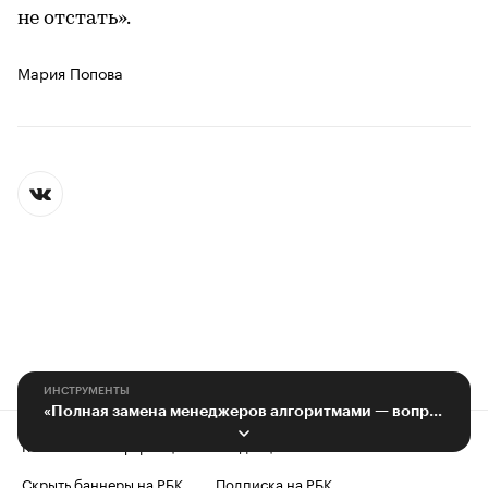
не отстать».
Мария Попова
ИНСТРУМЕНТЫ
«Полная замена менеджеров алгоритмами — вопрос ближайшего будущего»
Контактная информация
Редакция
Скрыть баннеры на РБК
Подписка на РБК