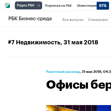
Подписка на РБК
Инвестиции
Спорт
Школа управления РБК
РБК 
Все выпуски
Спецпроект
Стиль
Крипто
РБК Бизнес-среда
Спецпроекты СПб
Конференции СПб
#7 Недвижимость
, 31 мая 2018
Технологии и медиа
Финансы
Рыно
Рыночный расклад
⁠,
31 мая 2018, 04:
Офисы бер