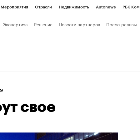
Мероприятия
Отрасли
Недвижимость
Autonews
РБК Ком
Образование
РБК Курсы
РБК Life
Тренды
Визионеры
Н
Экспертиза
Решение
Новости партнеров
Пресс-релизы
Дискуссионный клуб
Исследования
Кредитные рейтинги
Фр
Спецпроекты
Проверка контрагентов
Политика
Экономи
к наличной валюты
39
ут свое