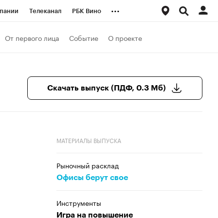
...
пании
Телеканал
РБК Вино
ациональные проекты
Город
От первого лица
Событие
О проекте
аншизы
Газета
ка
Бизнес
Скачать выпуск (ПДФ, 0.3 Мб)
МАТЕРИАЛЫ ВЫПУСКА
Рыночный расклад
Офисы берут свое
Инструменты
Игра на повышение