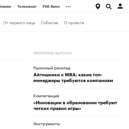
...
пании
Телеканал
РБК Вино
ациональные проекты
Город
От первого лица
Событие
О проекте
аншизы
Газета
ка
Бизнес
МАТЕРИАЛЫ ВЫПУСКА
Рыночный расклад
Айтишники с MBA: какие топ-
менеджеры требуются компаниям
Компетенция
«Инновации в образовании требуют
четких правил игры»
Инструменты