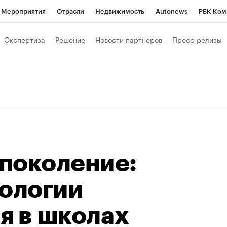
Мероприятия
Отрасли
Недвижимость
Autonews
РБК Ком
Образование
РБК Курсы
РБК Life
Тренды
Визионеры
Н
Экспертиза
Решение
Новости партнеров
Пресс-релизы
Дискуссионный клуб
Исследования
Кредитные рейтинги
Фр
Спецпроекты
Проверка контрагентов
Политика
Экономи
к наличной валюты
поколение:
нологии
я в школах