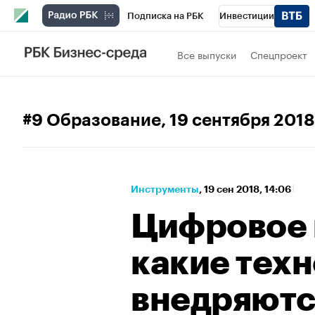
Подписка на РБК
Инвестиции
Спорт
Школа управления РБК
РБК 
Все выпуски
Спецпроект
Стиль
Крипто
РБК Бизнес-среда
Спецпроекты СПб
Конференции СПб
#9 Образование
, 19 сентября 2018
Технологии и медиа
Финансы
Рыно
Инструменты
⁠,
19 сен 2018, 14:06
Цифровое 
какие тех
внедряютс