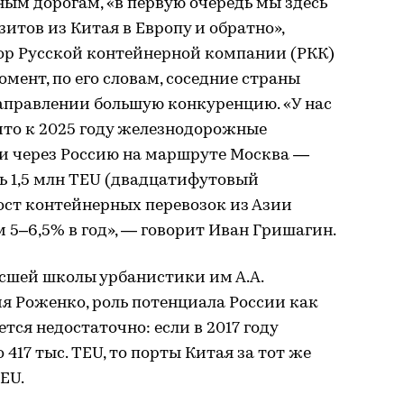
ым дорогам, «в первую очередь мы здесь
итов из Китая в Европу и обратно»,
ор Русской контейнерной компании (РКК)
мент, по его словам, соседние страны
аправлении большую конкуренцию. «У нас
 что к 2025 году железнодорожные
и через Россию на маршруте Москва —
ь 1,5 млн TEU (двадцатифутовый
рост контейнерных перевозок из Азии
м 5–6,5% в год», — говорит Иван Гришагин.
ысшей школы урбанистики им А.А.
 Роженко, роль потенциала России как
ся недостаточно: если в 2017 году
 417 тыс. TEU, то порты Китая за тот же
EU.