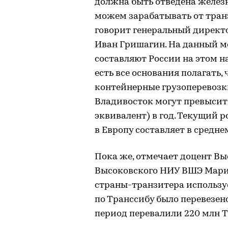
должна быть отведена железн
можем зарабатывать от транз
говорит генеральный директ
Иван Гришагин. На данный мо
составляют России на этом н
есть все основания полагать,
контейнерные грузоперевозк
Владивосток могут превысит
эквивалент) в год. Текущий 
в Европу составляет в средне
Пока же, отмечает доцент В
Высоковского НИУ ВШЭ Мария
страны-транзитера использует
по Транссибу было перевезено
период перевалили 220 млн T