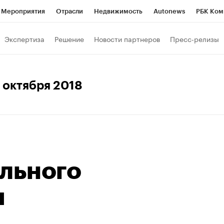
Мероприятия
Отрасли
Недвижимость
Autonews
РБК Ком
Образование
РБК Курсы
РБК Life
Тренды
Визионеры
Н
Экспертиза
Решение
Новости партнеров
Пресс-релизы
Дискуссионный клуб
Исследования
Кредитные рейтинги
Фр
Спецпроекты
Проверка контрагентов
Политика
Экономи
 1 октября 2018
к наличной валюты
ального
я