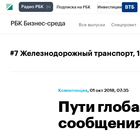
Подписка на РБК
Инвестиции
Спорт
Школа управления РБК
РБК 
Все выпуски
Спецпроект
Стиль
Крипто
РБК Бизнес-среда
Спецпроекты СПб
Конференции СПб
#7 Железнодорожный транспорт
,
Технологии и медиа
Финансы
Рыно
Компетенция
⁠,
01 окт 2018, 07:35
Пути глоб
сообщени