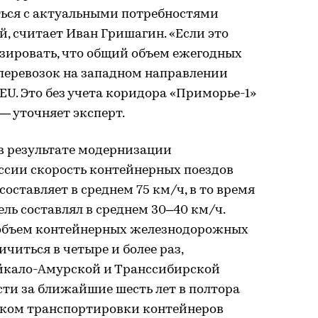
ься с актуальными потребностями
, считает Иван Гришагин. «Если это
озировать, что общий объем ежегодных
еревозок на западном направлении
TEU. Это без учета коридора «Приморье-1»
— уточняет эксперт.
в результате модернизации
сии скорость контейнерных поездов
составляет в среднем 75 км/ч, в то время
тель составлял в среднем 30–40 км/ч.
у объем контейнерных железнодорожных
читься в четыре и более раз,
айкало-Амурской и Транссибирской
ти за ближайшие шесть лет в полтора
 сроком транспортировки контейнеров