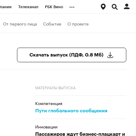
...
пании
Телеканал
РБК Вино
ациональные проекты
Город
От первого лица
Событие
О проекте
аншизы
Газета
ка
Бизнес
Скачать выпуск (ПДФ, 0.8 Мб)
МАТЕРИАЛЫ ВЫПУСКА
Компетенция
Пути глобального сообщения
Инновации
Пассажиров ждут бизнес-плацкарт и