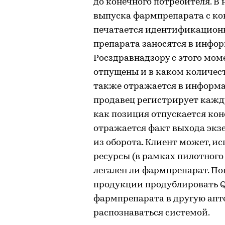
до конечного потребителя. В
выпуска фармпрепарата с кон
печатается идентификационн
препарата заносятся в инфор
Росздравнадзору с этого мом
отпущены и в каком количест
также отражается в информа
продавец регистрирует кажду
как позиция отпускается кон
отражается факт выхода экз
из оборота. Клиент может, 
ресурсы (в рамках пилотного
легален ли фармпрепарат. П
продукции продублировать Q
фармпрепарата в другую апте
распознаваться системой.