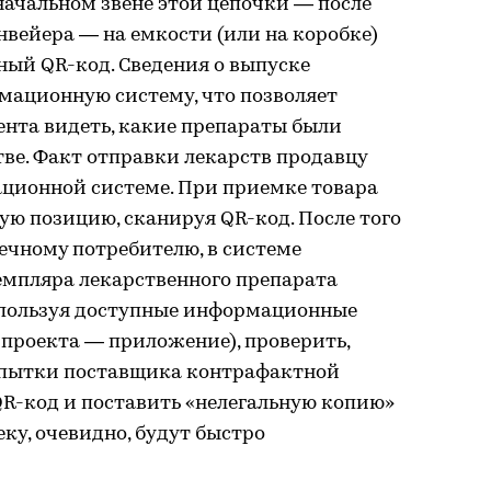
 начальном звене этой цепочки — после
вейера — на емкости (или на коробке)
ый QR-код. Сведения о выпуске
мационную систему, что позволяет
ента видеть, какие препараты были
ве. Факт отправки лекарств продавцу
ционной системе. При приемке товара
ю позицию, сканируя QR-код. После того
ечному потребителю, в системе
емпляра лекарственного препарата
используя доступные информационные
 проекта — приложение), проверить,
опытки поставщика контрафактной
R-код и поставить «нелегальную копию»
ку, очевидно, будут быстро