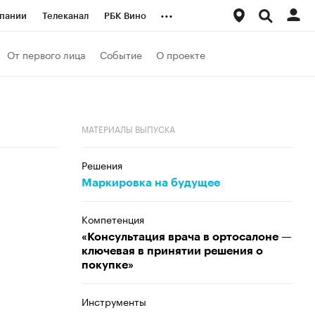
...
пании
Телеканал
РБК Вино
ациональные проекты
Город
От первого лица
Событие
О проекте
аншизы
Газета
ка
Бизнес
МАТЕРИАЛЫ ВЫПУСКА
Решения
Маркировка на будущее
Компетенция
«Консультация врача в ортосалоне —
ключевая в принятии решения о
покупке»
Инструменты