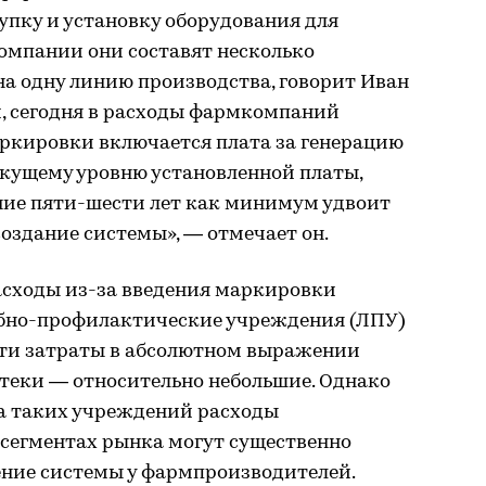
упку и установку оборудования для
омпании они составят несколько
на одну линию производства, говорит Иван
ам, сегодня в расходы фармкомпаний
ркировки включается плата за генерацию
 текущему уровню установленной платы,
чение пяти-шести лет как минимум удвоит
оздание системы», — отмечает он.
асходы из-за введения маркировки
ебно-профилактические учреждения (ЛПУ)
 эти затраты в абсолютном выражении
птеки — относительно небольшие. Однако
ва таких учреждений расходы
 сегментах рынка могут существенно
ение системы у фармпроизводителей.