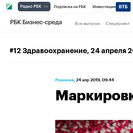
Подписка на РБК
Инвестиции
Спорт
Школа управления РБК
РБК 
Все выпуски
Спецпроект
Стиль
Крипто
РБК Бизнес-среда
Спецпроекты СПб
Конференции СПб
#12 Здравоохранение
, 24 апреля 
Технологии и медиа
Финансы
Рыно
Решения
⁠,
24 апр 2019, 09:44
Маркировк