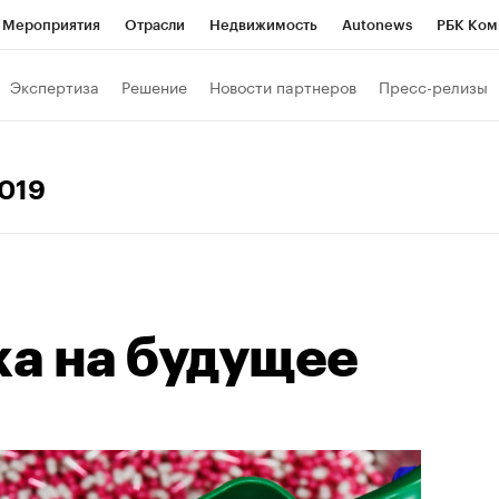
Мероприятия
Отрасли
Недвижимость
Autonews
РБК Ком
Образование
РБК Курсы
РБК Life
Тренды
Визионеры
Н
Экспертиза
Решение
Новости партнеров
Пресс-релизы
Дискуссионный клуб
Исследования
Кредитные рейтинги
Фр
Спецпроекты
Проверка контрагентов
Политика
Экономи
2019
к наличной валюты
а на будущее