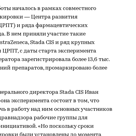
оты началось в рамках совместного
ркировки — Центра развития
ЦРПТ) и ряда фармацевтических
да. В нем приняли участие такие
straZeneca, Stada CIS и ряд крупных
 ЦРПТ, с даты старта эксперимента
атора зарегистрировала более 13,6 тыс.
аний препаратов, промаркировано более
нерального директора Stada CIS Иван
она эксперимента состоит в том, что
чь в работу над ним основных участников
здравнадзора рабочие группы для
инициативой. «Но поскольку сроки
ировки были установлены до момента