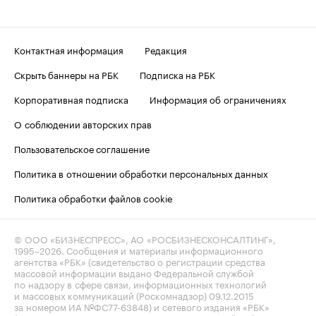
Контактная информация
Редакция
Скрыть баннеры на РБК
Подписка на РБК
Корпоративная подписка
Информация об ограничениях
О соблюдении авторских прав
Пользовательское соглашение
Политика в отношении обработки персональных данных
Политика обработки файлов cookie
© ООО «БИЗНЕСПРЕСС», АО «РОСБИЗНЕСКОНСАЛТИНГ»,
1995–2026
. Сообщения и материалы информационного
агентства «РБК» (свидетельство о регистрации средства
массовой информации выдано Федеральной службой
по надзору в сфере связи, информационных технологий
и массовых коммуникаций (Роскомнадзор) 09.12.2015
за номером ИА №ФС77-63848) и сетевого издания «РБК»