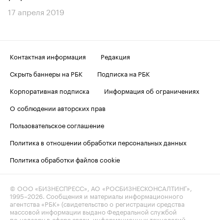
17 апреля 2019
Контактная информация
Редакция
Скрыть баннеры на РБК
Подписка на РБК
Корпоративная подписка
Информация об ограничениях
О соблюдении авторских прав
Пользовательское соглашение
Политика в отношении обработки персональных данных
Политика обработки файлов cookie
© ООО «БИЗНЕСПРЕСС», АО «РОСБИЗНЕСКОНСАЛТИНГ»,
1995–2026
. Сообщения и материалы информационного
агентства «РБК» (свидетельство о регистрации средства
массовой информации выдано Федеральной службой
по надзору в сфере связи, информационных технологий