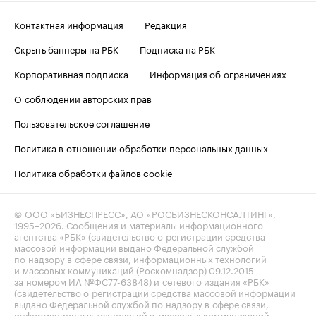
Контактная информация
Редакция
Скрыть баннеры на РБК
Подписка на РБК
Корпоративная подписка
Информация об ограничениях
О соблюдении авторских прав
Пользовательское соглашение
Политика в отношении обработки персональных данных
Политика обработки файлов cookie
© ООО «БИЗНЕСПРЕСС», АО «РОСБИЗНЕСКОНСАЛТИНГ»,
1995–2026
. Сообщения и материалы информационного
агентства «РБК» (свидетельство о регистрации средства
массовой информации выдано Федеральной службой
по надзору в сфере связи, информационных технологий
и массовых коммуникаций (Роскомнадзор) 09.12.2015
за номером ИА №ФС77-63848) и сетевого издания «РБК»
(свидетельство о регистрации средства массовой информации
выдано Федеральной службой по надзору в сфере связи,
информационных технологий и массовых коммуникаций