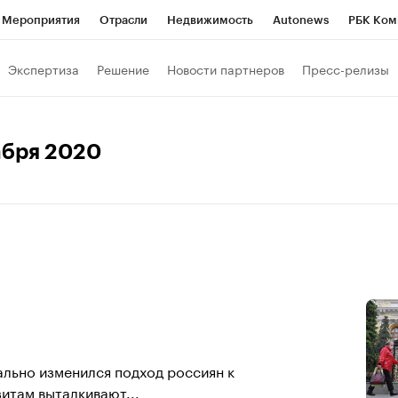
Мероприятия
Отрасли
Недвижимость
Autonews
РБК Ком
Образование
РБК Курсы
РБК Life
Тренды
Визионеры
Н
Экспертиза
Решение
Новости партнеров
Пресс-релизы
Дискуссионный клуб
Исследования
Кредитные рейтинги
Фр
Спецпроекты
Проверка контрагентов
Политика
Экономи
абря 2020
к наличной валюты
ально изменился подход россиян к
итам выталкивают...