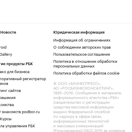
 Новости
Юридическая информация
Информация об ограничениях
roid
О соблюдении авторских прав
allery
Пользовательское соглашение
Политика в отношении обработки
гие продукты РБК
персональных данных
ако для бизнеса
Политика обработки файлов cookie
поративный регистратор
енов
© ООО «БИЗНЕСПРЕСС»,
АО «РОСБИЗНЕСКОНСАЛТИНГ»,
тинг сайтов
1995–2026
. Сообщения и материалы
.решения
информационного агентства «РБК»
(свидетельство о регистрации
комства
средства массовой информации
 знакомств podbor.ru
выдано Федеральной службой
по надзору в сфере связи,
 Курсы
информационных технологий
ла управления РБК
и массовых коммуникаций
(Роскомнадзор) 09.12.2015 за номером