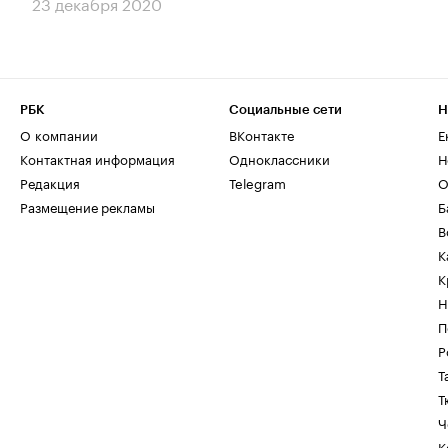
23 декабря 2020
РБК
Социальные сети
Н
О компании
ВКонтакте
Е
Контактная информация
Одноклассники
Н
Редакция
Telegram
О
Размещение рекламы
Б
В
К
К
Н
П
Р
Т
Т
Ч
К