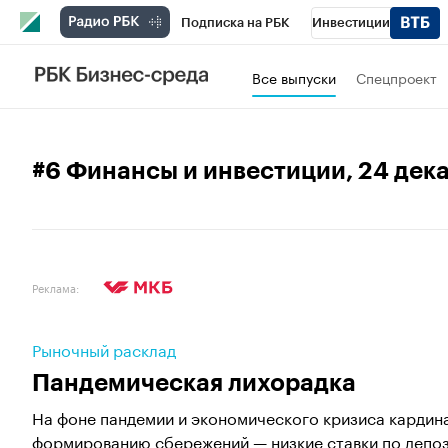
Подписка на РБК
Инвестиции
Спорт
Школа управления РБК
РБК 
Все выпуски
Спецпроект
Стиль
Крипто
РБК Бизнес-среда
Спецпроекты СПб
Конференции СПб
#6 Финансы и инвестиции
, 24 дек
Технологии и медиа
Финансы
Рыно
Реклама:
Рыночный расклад
Пандемическая лихорадка
На фоне пандемии и экономического кризиса кардин
формированию сбережений — низкие ставки по депоз