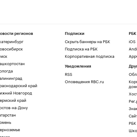
овости регионов
Подписки
РБК
катеринбург
Скрыть баннеры на РБК
iOS
овосибирск
Подписка на РБК
And
мск
Корпоративная подписка
AppG
ашкортостан
Уведомления
Дру
ологда
RSS
Обл
алининград
Оповещения RBC.ru
Кор
раснодарский край
дом
ижний Новгород
Хос
ермский край
Рег
остов-на-Дону
Зна
атарстан
Сайт
юмень
РБК
ерноземье
Шко
авказ