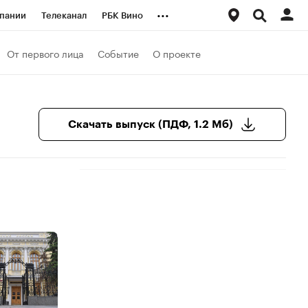
...
пании
Телеканал
РБК Вино
ациональные проекты
Город
От первого лица
Событие
О проекте
аншизы
Газета
ка
Бизнес
Скачать выпуск (ПДФ, 1.2 Мб)