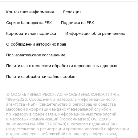
Контактная информация
Редакция
Скрыть баннеры на РБК
Подписка на РБК
Корпоративная подписка
Информация об ограничениях
О соблюдении авторских прав
Пользовательское соглашение
Политика в отношении обработки персональных данных
Политика обработки файлов cookie
© ООО «БИЗНЕСПРЕСС», АО «РОСБИЗНЕСКОНСАЛТИНГ»,
1995–2026
. Сообщения и материалы информационного
агентства «РБК» (свидетельство о регистрации средства
массовой информации выдано Федеральной службой
по надзору в сфере связи, информационных технологий
и массовых коммуникаций (Роскомнадзор) 09.12.2015
за номером ИА №ФС77-63848) и сетевого издания «РБК»
(свидетельство о регистрации средства массовой информации
выдано Федеральной службой по надзору в сфере связи,