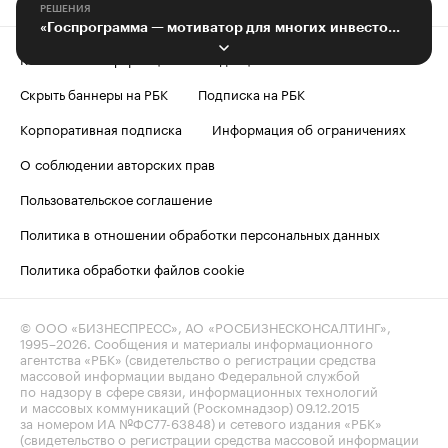
РЕШЕНИЯ
«Госпрограмма — мотиватор для многих инвесторов»
Контактная информация
Редакция
Скрыть баннеры на РБК
Подписка на РБК
Корпоративная подписка
Информация об ограничениях
О соблюдении авторских прав
Пользовательское соглашение
Политика в отношении обработки персональных данных
Политика обработки файлов cookie
© ООО «БИЗНЕСПРЕСС», АО «РОСБИЗНЕСКОНСАЛТИНГ»,
1995–2026
. Сообщения и материалы информационного
агентства «РБК» (свидетельство о регистрации средства
массовой информации выдано Федеральной службой
по надзору в сфере связи, информационных технологий
и массовых коммуникаций (Роскомнадзор) 09.12.2015
за номером ИА №ФС77-63848) и сетевого издания «РБК»
(свидетельство о регистрации средства массовой информации