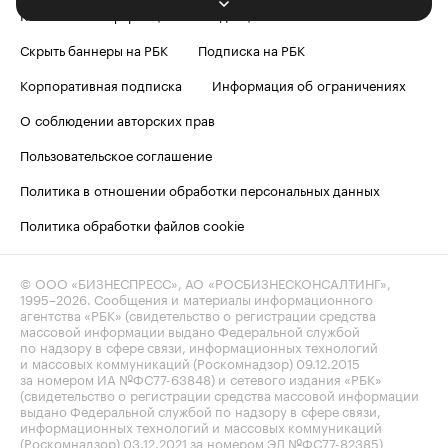
Контактная информация
Редакция
Скрыть баннеры на РБК
Подписка на РБК
Корпоративная подписка
Информация об ограничениях
О соблюдении авторских прав
Пользовательское соглашение
Политика в отношении обработки персональных данных
Политика обработки файлов cookie
© ООО «БИЗНЕСПРЕСС», АО «РОСБИЗНЕСКОНСАЛТИНГ»,
1995–2026
. Сообщения и материалы информационного
агентства «РБК» (свидетельство о регистрации средства
массовой информации выдано Федеральной службой
по надзору в сфере связи, информационных технологий
и массовых коммуникаций (Роскомнадзор) 09.12.2015
за номером ИА №ФС77-63848) и сетевого издания «РБК»
(свидетельство о регистрации средства массовой информации
выдано Федеральной службой по надзору в сфере связи,
информационных технологий и массовых коммуникаций
(Роскомнадзор) 03.12.2021 за номером ЭЛ №ФС77-82385)