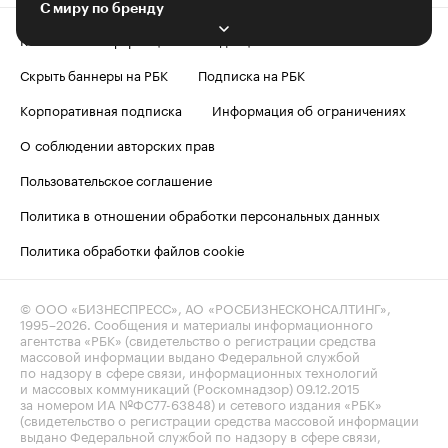
С миру по бренду
Контактная информация
Редакция
Скрыть баннеры на РБК
Подписка на РБК
Корпоративная подписка
Информация об ограничениях
О соблюдении авторских прав
Пользовательское соглашение
Политика в отношении обработки персональных данных
Политика обработки файлов cookie
© ООО «БИЗНЕСПРЕСС», АО «РОСБИЗНЕСКОНСАЛТИНГ»,
1995–2026
. Сообщения и материалы информационного
агентства «РБК» (свидетельство о регистрации средства
массовой информации выдано Федеральной службой
по надзору в сфере связи, информационных технологий
и массовых коммуникаций (Роскомнадзор) 09.12.2015
за номером ИА №ФС77-63848) и сетевого издания «РБК»
(свидетельство о регистрации средства массовой информации
выдано Федеральной службой по надзору в сфере связи,