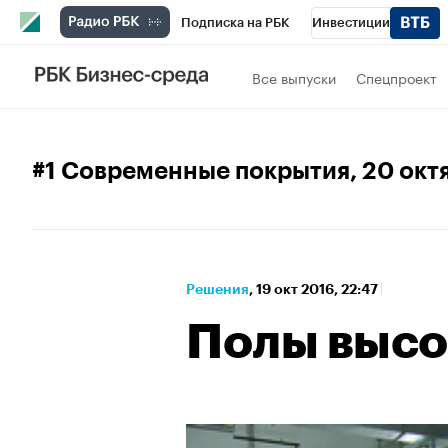
Подписка на РБК
Инвестиции
Спорт
Школа управления РБК
РБК 
Все выпуски
Спецпроект
Стиль
Крипто
РБК Бизнес-среда
Спецпроекты СПб
Конференции СПб
#1 Современные покрытия
, 20 ок
Технологии и медиа
Финансы
Рыно
Решения
⁠,
19 окт 2016, 22:47
Полы высо