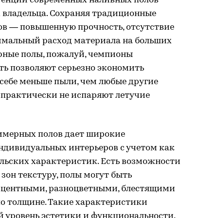
енций современных наливных полов
х владельца. Сохраняя традиционные
в — повышенную прочность, отсутствие
имальный расход материала на больших
рные полы, пожалуй, чемпионы
сть позволяют серьезно экономить
 себе меньше пыли, чем любые другие
 практически не испаряют летучие
имерных полов дает широкие
ндивидуальных интерьеров с учетом как
ельских характеристик. Есть возможности
зон текстуру, полы могут быть
центными, разноцветными, блестящими
по толщине. Такие характеристики
й уровень эстетики и функциональности.