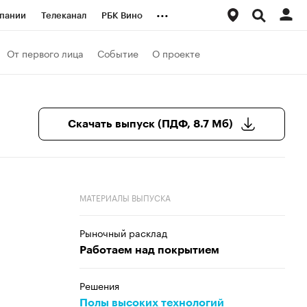
...
пании
Телеканал
РБК Вино
ациональные проекты
Город
От первого лица
Событие
О проекте
аншизы
Газета
ка
Бизнес
Скачать выпуск (ПДФ, 8.7 Мб)
МАТЕРИАЛЫ ВЫПУСКА
Рыночный расклад
Работаем над покрытием
Решения
Полы высоких технологий