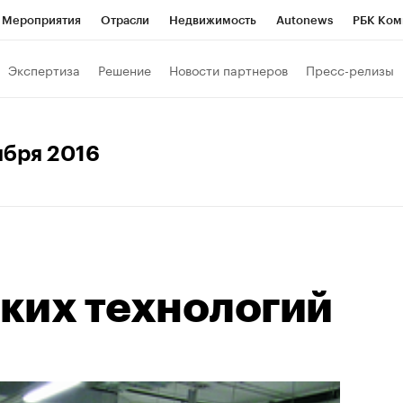
Мероприятия
Отрасли
Недвижимость
Autonews
РБК Ком
Образование
РБК Курсы
РБК Life
Тренды
Визионеры
Н
Экспертиза
Решение
Новости партнеров
Пресс-релизы
Дискуссионный клуб
Исследования
Кредитные рейтинги
Фр
Спецпроекты
Проверка контрагентов
Политика
Экономи
тября 2016
к наличной валюты
ких технологий