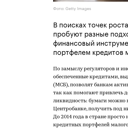
Фото: Getty Images
В поисках точек рост
пробуют разные подх
финансовый инструме
портфелем кредитов 
​По замыслу регуляторов и ин
обеспеченные кредитами, вы
(МСБ), позволят банкам акти
так как помогают привлечь д
ликвидность: бумаги можно п
Центробанке, получить под н
До 2014 года в стране прост
кредитных портфелей малого