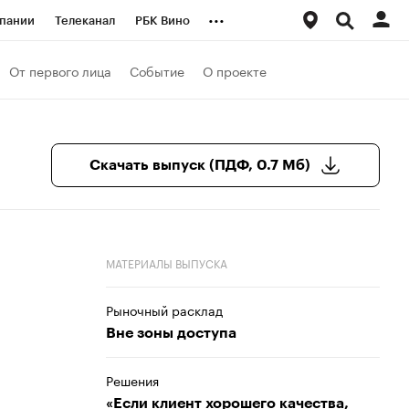
...
пании
Телеканал
РБК Вино
ациональные проекты
Город
От первого лица
Событие
О проекте
аншизы
Газета
ка
Бизнес
Скачать выпуск (ПДФ, 0.7 Мб)
МАТЕРИАЛЫ ВЫПУСКА
Рыночный расклад
Вне зоны доступа
Решения
«Если клиент хорошего качества,