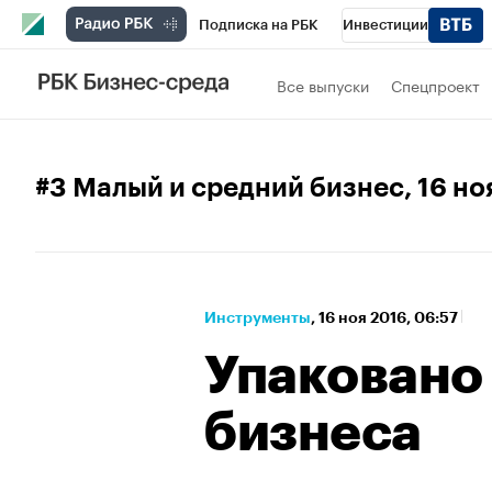
Подписка на РБК
Инвестиции
Спорт
Школа управления РБК
РБК 
Все выпуски
Спецпроект
Стиль
Крипто
РБК Бизнес-среда
Спецпроекты СПб
Конференции СПб
#3 Малый и средний бизнес
, 16 н
Технологии и медиа
Финансы
Рыно
Инструменты
⁠,
16 ноя 2016, 06:57
Упаковано
бизнеса