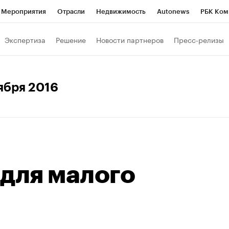
Мероприятия
Отрасли
Недвижимость
Autonews
РБК Ком
Образование
РБК Курсы
РБК Life
Тренды
Визионеры
Н
Экспертиза
Решение
Новости партнеров
Пресс-релизы
Дискуссионный клуб
Исследования
Кредитные рейтинги
Фр
Спецпроекты
Проверка контрагентов
Политика
Экономи
оября 2016
к наличной валюты
 для малого