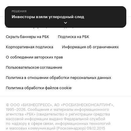
РЕШЕНИЯ
Инвесторы взяли углеродный след
Контактная информация
Редакция
Скрыть баннеры на РБК
Подписка на РБК
Корпоративная подписка
Информация об ограничениях
О соблюдении авторских прав
Пользовательское соглашение
Политика в отношении обработки персональных данных
Политика обработки файлов cookie
© ООО «БИЗНЕСПРЕСС», АО «РОСБИЗНЕСКОНСАЛТИНГ»,
1995–2026
. Сообщения и материалы информационного
агентства «РБК» (свидетельство о регистрации средства
массовой информации выдано Федеральной службой
по надзору в сфере связи, информационных технологий
и массовых коммуникаций (Роскомнадзор) 09.12.2015