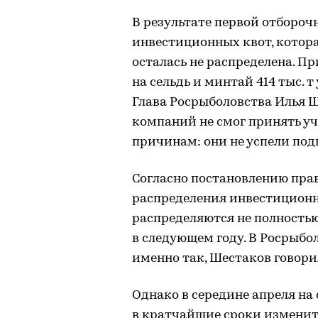
В результате первой отборо
инвестиционных квот, котора
осталась не распределена. П
на сельдь и минтай 414 тыс. т
Глава Росрыболовства Илья 
компаний не смог принять уч
причинам: они не успели под
Согласно постановлению прав
распределения инвестиционны
распределяются не полность
в следующем году. В Росрыбо
именно так, Шестаков говорил
Однако в середине апреля н
в кратчайшие сроки изменит