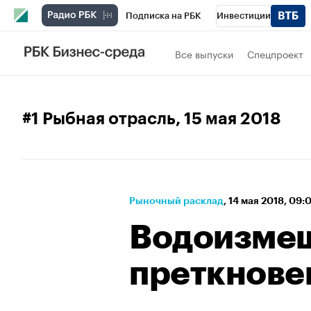
Подписка на РБК
Инвестиции
Спорт
Школа управления РБК
РБК 
Все выпуски
Спецпроект
Стиль
Крипто
РБК Бизнес-среда
Спецпроекты СПб
Конференции СПб
#1 Рыбная отрасль
, 15 мая 2018
Технологии и медиа
Финансы
Рыно
Рыночный расклад
⁠,
14 мая 2018, 09:
Водоизме
преткнове