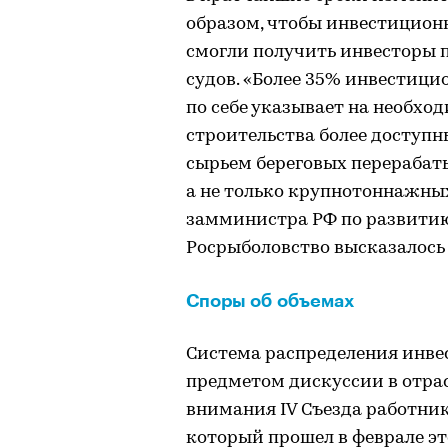
образом, чтобы инвестиционн
смогли получить инвесторы 
судов. «Более 35% инвестици
по себе указывает на необхо
строительства более доступн
сырьем береговых перерабат
а не только крупнотоннажных
замминистра РФ по развитию
Росрыболовство высказалось 
Споры об объемах
Система распределения инве
предметом дискуссии в отрасл
внимания IV Съезда работни
который прошел в феврале эт