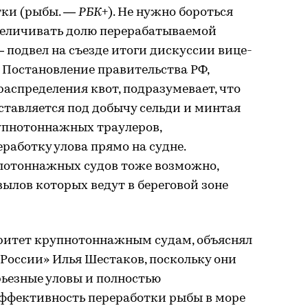
тки (рыбы. —
РБК
+). Не нужно бороться
увеличивать долю перерабатываемой
— подвел на съезде итоги дискуссии вице-
 Постановление правительства РФ,
распределения квот, подразумевает, что
ставляется под добычу сельди и минтая
рупнотоннажных траулеров,
аботку улова прямо на судне.
лотоннажных судов тоже возможно,
 вылов которых ведут в береговой зоне
ритет крупнотоннажным судам, объяснял
России» Илья Шестаков, поскольку они
рьезные уловы и полностью
Эффективность переработки рыбы в море