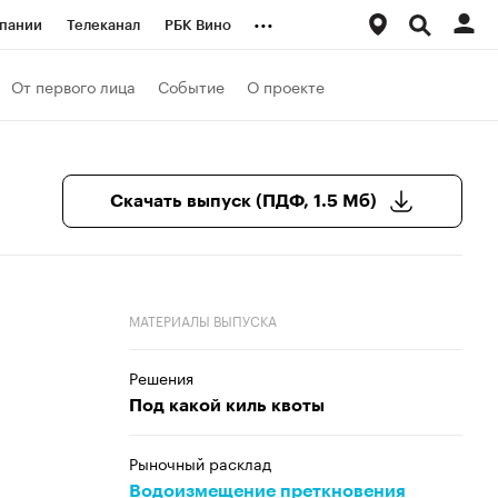
...
пании
Телеканал
РБК Вино
ациональные проекты
Город
От первого лица
Событие
О проекте
аншизы
Газета
ка
Бизнес
Скачать выпуск (ПДФ, 1.5 Мб)
МАТЕРИАЛЫ ВЫПУСКА
Решения
Под какой киль квоты
Рыночный расклад
Водоизмещение преткновения