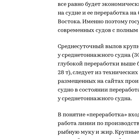
все равно будет экономическ
на судне и ее переработка на 
Востока. Именно поэтому го
современных судов с полным 
Среднесуточный вылов крупн
у среднетоннажного судна (30
глубокой переработки выше бо
28 т), следует из технически
размещенных на сайтах прои
судно в состоянии переработ
у среднетоннажного судна.
В понятие «переработка» вхо
работа линии по производств
рыбную муку и жир. Крупны