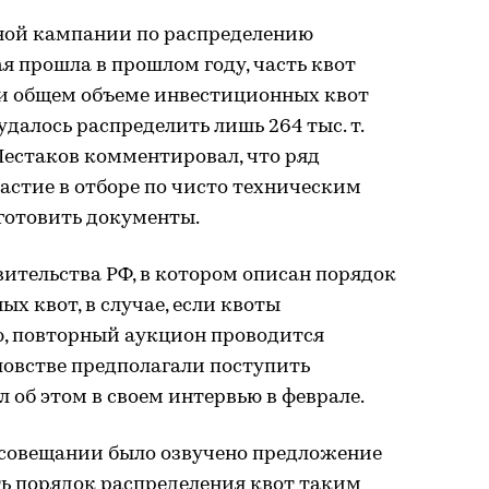
чной кампании по распределению
я прошла в прошлом году, часть квот
ри общем объеме инвестиционных квот
 удалось распределить лишь 264 тыс. т.
Шестаков комментировал, что ряд
астие в отборе по чисто техническим
готовить документы.
ительства РФ, в котором описан порядок
х квот, в случае, если квоты
ю, повторный аукцион проводится
ловстве предполагали поступить
 об этом в своем интервью в феврале.
а совещании было озвучено предложение
ь порядок распределения квот таким