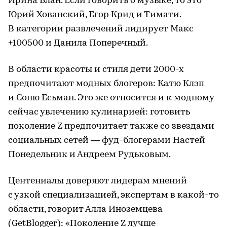
Ирина Блан. Если говорить о музыке, то это
Юрий Хованский, Егор Крид и Тимати.
В категории развлечений лидирует Макс
+100500 и Данила Поперечный.
В области красоты и стиля дети 2000-х
предпочитают модных блогеров: Катю Клэп
и Соню Есьман. Это же относится и к модному
сейчас увлечению кулинарией: готовить
поколение Z предпочитает также со звездами
социальных сетей — фуд-блогерами Настей
Понедельник и Андреем Рудьковым.
Центениалы доверяют лидерам мнений
с узкой специализацией, экспертам в какой-то
области, говорит Алла Иноземцева
(
GetBlogger
): «Поколение Z лучше